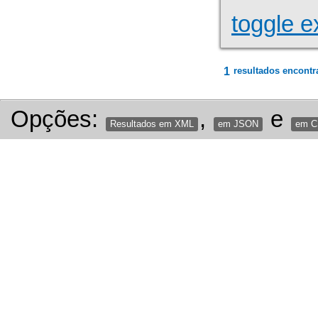
toggle e
1
resultados encontr
Opções:
,
e
Resultados em XML
em JSON
em 