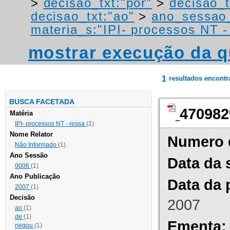
>
decisao_txt:"por"
>
decisao_t
decisao_txt:"ao"
>
ano_sessao
materia_s:"IPI- processos NT - r
mostrar execução da q
1
resultados encont
BUSCA FACETADA
470982
Matéria
IPI- processos NT - ressa
(1)
Nome Relator
Numero 
Não Informado
(1)
Ano Sessão
Data da 
0006
(1)
Ano Publicação
Data da 
2007
(1)
Decisão
2007
ao
(1)
de
(1)
Ementa:
negou
(1)