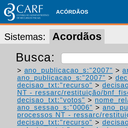
ACÓRDÃOS
Acordãos
Sistemas:
Busca:
>
ano_publicacao_s:"2007"
>
a
ano_publicacao_s:"2007"
>
dec
decisao_txt:"recurso"
>
decisao
NT - ressarc/restituição/bnf_fis
decisao_txt:"votos"
>
nome_rel
ano_sessao_s:"0006"
>
ano_pu
processos NT - ressarc/restituiç
decisao_txt:"recurso"
>
decisao