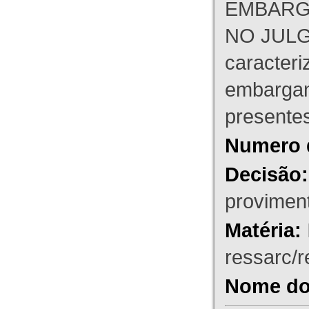
EMBARG
NO JULG
caracteri
embargant
presente
Numero 
Decisão:
proviment
Matéria:
ressarc/re
Nome do 