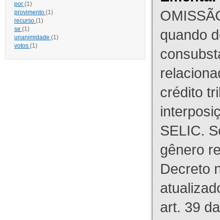
por
(1)
OMISSÃO
provimento
(1)
recurso
(1)
se
(1)
quando d
unanimidade
(1)
votos
(1)
consubst
relaciona
crédito tr
interpos
SELIC. S
gênero re
Decreto n
atualizad
art. 39 d