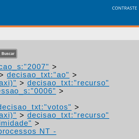
CONTRASTE
cao_s:"2007"
>
>
decisao_txt:"ao"
>
axi)"
>
decisao_txt:"recurso"
ssao_s:"0006"
>
decisao_txt:"votos"
>
axi)"
>
decisao_txt:"recurso"
imidade"
>
 processos NT -