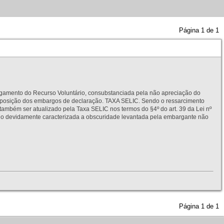
Página
1
de
1
to do Recurso Voluntário, consubstanciada pela não apreciação do
interposição dos embargos de declaração. TAXA SELIC. Sendo o ressarcimento
também ser atualizado pela Taxa SELIC nos termos do §4º do art. 39 da Lei nº
idamente caracterizada a obscuridade levantada pela embargante não
Página
1
de
1