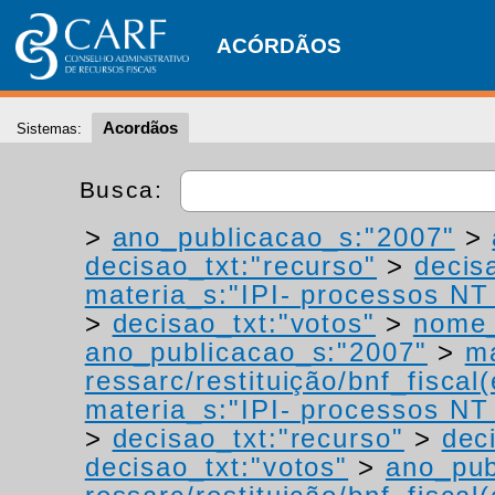
ACÓRDÃOS
Acordãos
Sistemas:
Busca:
>
ano_publicacao_s:"2007"
>
decisao_txt:"recurso"
>
decis
materia_s:"IPI- processos NT -
>
decisao_txt:"votos"
>
nome_
ano_publicacao_s:"2007"
>
ma
ressarc/restituição/bnf_fiscal(
materia_s:"IPI- processos NT -
>
decisao_txt:"recurso"
>
dec
decisao_txt:"votos"
>
ano_pub