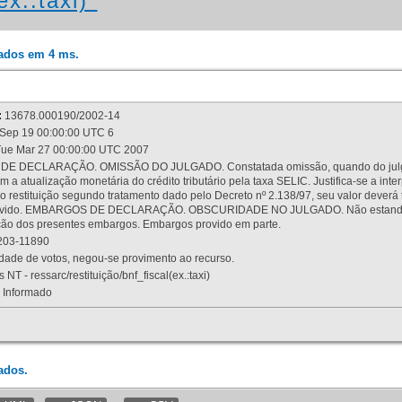
ex.:taxi)"
rados em 4 ms.
:
13678.000190/2002-14
Sep 19 00:00:00 UTC 6
ue Mar 27 00:00:00 UTC 2007
 DECLARAÇÃO. OMISSÃO DO JULGADO. Constatada omissão, quando do julgamen
m a atualização monetária do crédito tributário pela taxa SELIC. Justifica-se a 
 restituição segundo tratamento dado pelo Decreto nº 2.138/97, seu valor deverá 
rovido. EMBARGOS DE DECLARAÇÃO. OBSCURIDADE NO JULGADO. Não estando dev
osição dos presentes embargos. Embargos provido em parte.
03-11890
ade de votos, negou-se provimento ao recurso.
 NT - ressarc/restituição/bnf_fiscal(ex.:taxi)
Informado
ados.