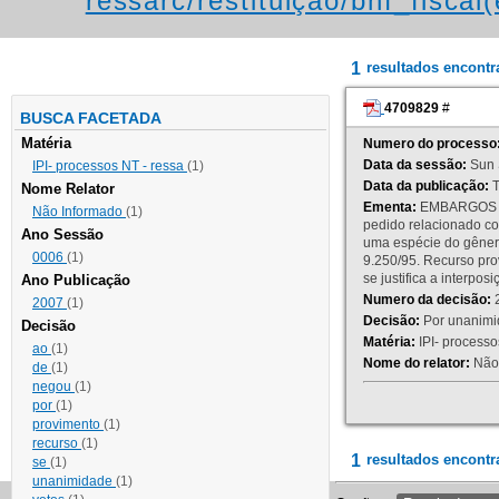
ressarc/restituição/bnf_fiscal(
1
resultados encont
4709829
#
BUSCA FACETADA
Matéria
Numero do processo
Data da sessão:
Sun 
IPI- processos NT - ressa
(1)
Data da publicação:
T
Nome Relator
Ementa:
EMBARGOS DE
Não Informado
(1)
pedido relacionado co
Ano Sessão
uma espécie do gênero
0006
(1)
9.250/95. Recurso p
se justifica a interp
Ano Publicação
Numero da decisão:
2
2007
(1)
Decisão:
Por unanimid
Decisão
Matéria:
IPI- processos
ao
(1)
Nome do relator:
Não 
de
(1)
negou
(1)
por
(1)
provimento
(1)
recurso
(1)
1
resultados encontr
se
(1)
unanimidade
(1)