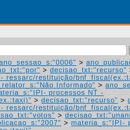
ano_sessao_s:"0006"
>
ano_publica
ao_txt:"por"
>
decisao_txt:"recurso"
 ressarc/restituição/bnf_fiscal(ex.:t
relator_s:"Não Informado"
>
ano_se
teria_s:"IPI- processos NT -
ex.:taxi)"
>
decisao_txt:"recurso"
>
 ressarc/restituição/bnf_fiscal(ex.:t
isao_txt:"votos"
>
decisao_txt:"unan
licacao_s:"2007"
>
materia_s:"IPI-