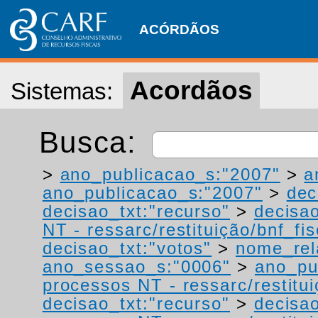
ACÓRDÃOS
Acordãos
Sistemas:
Busca:
>
ano_publicacao_s:"2007"
>
a
ano_publicacao_s:"2007"
>
dec
decisao_txt:"recurso"
>
decisao
NT - ressarc/restituição/bnf_fis
decisao_txt:"votos"
>
nome_rel
ano_sessao_s:"0006"
>
ano_pu
processos NT - ressarc/restituiç
decisao_txt:"recurso"
>
decisao