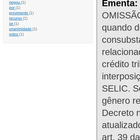
Ementa:
negou
(1)
por
(1)
OMISSÃO
provimento
(1)
recurso
(1)
se
(1)
quando d
unanimidade
(1)
votos
(1)
consubst
relaciona
crédito tr
interpos
SELIC. S
gênero re
Decreto n
atualizad
art. 39 d