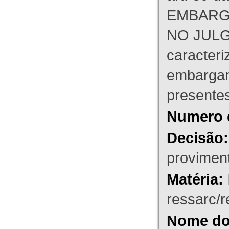
EMBARG
NO JULG
caracteri
embargant
presente
Numero 
Decisão:
proviment
Matéria:
ressarc/re
Nome do 