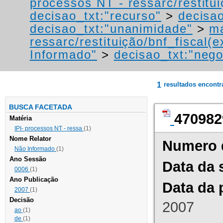
processos NT - ressarc/restituiç
decisao_txt:"recurso"
>
decisao
decisao_txt:"unanimidade"
>
ma
ressarc/restituição/bnf_fiscal(ex
Informado"
>
decisao_txt:"neg
1
resultados encont
BUSCA FACETADA
470982
Matéria
IPI- processos NT - ressa
(1)
Nome Relator
Numero 
Não Informado
(1)
Ano Sessão
Data da 
0006
(1)
Ano Publicação
Data da 
2007
(1)
Decisão
2007
ao
(1)
de
(1)