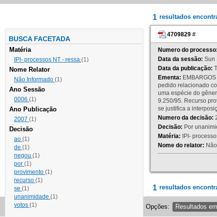
1
resultados encont
4709829
#
BUSCA FACETADA
Matéria
Numero do processo
Data da sessão:
Sun 
IPI- processos NT - ressa
(1)
Data da publicação:
T
Nome Relator
Ementa:
EMBARGOS DE
Não Informado
(1)
pedido relacionado co
Ano Sessão
uma espécie do gênero
0006
(1)
9.250/95. Recurso p
se justifica a interp
Ano Publicação
Numero da decisão:
2
2007
(1)
Decisão:
Por unanimid
Decisão
Matéria:
IPI- processos
ao
(1)
Nome do relator:
Não 
de
(1)
negou
(1)
por
(1)
provimento
(1)
recurso
(1)
1
resultados encontr
se
(1)
unanimidade
(1)
votos
(1)
Opções:
Resultados e