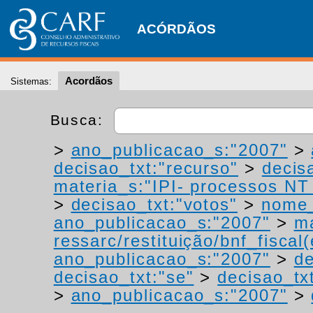
ACÓRDÃOS
Acordãos
Sistemas:
Busca:
>
ano_publicacao_s:"2007"
>
decisao_txt:"recurso"
>
decis
materia_s:"IPI- processos NT -
>
decisao_txt:"votos"
>
nome_
ano_publicacao_s:"2007"
>
ma
ressarc/restituição/bnf_fiscal(
ano_publicacao_s:"2007"
>
de
decisao_txt:"se"
>
decisao_tx
>
ano_publicacao_s:"2007"
>