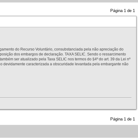
Página
1
de
1
to do Recurso Voluntário, consubstanciada pela não apreciação do
interposição dos embargos de declaração. TAXA SELIC. Sendo o ressarcimento
também ser atualizado pela Taxa SELIC nos termos do §4º do art. 39 da Lei nº
idamente caracterizada a obscuridade levantada pela embargante não
Página
1
de
1