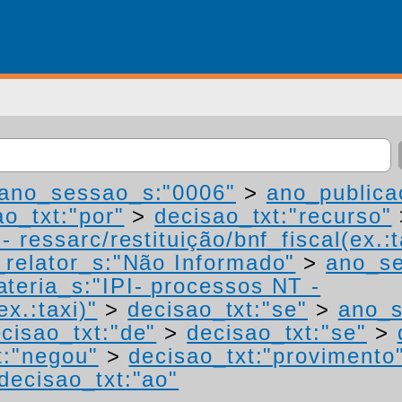
ano_sessao_s:"0006"
>
ano_publica
ao_txt:"por"
>
decisao_txt:"recurso"
 ressarc/restituição/bnf_fiscal(ex.:t
relator_s:"Não Informado"
>
ano_se
teria_s:"IPI- processos NT -
ex.:taxi)"
>
decisao_txt:"se"
>
ano_s
cisao_txt:"de"
>
decisao_txt:"se"
>
t:"negou"
>
decisao_txt:"provimento
decisao_txt:"ao"