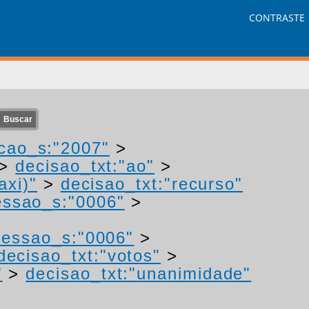
CONTRASTE
cao_s:"2007"
>
>
decisao_txt:"ao"
>
axi)"
>
decisao_txt:"recurso"
ssao_s:"0006"
>
essao_s:"0006"
>
decisao_txt:"votos"
>
"
>
decisao_txt:"unanimidade"