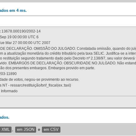
rados em 4 ms.
:
13678.000190/2002-14
Sep 19 00:00:00 UTC 6
ue Mar 27 00:00:00 UTC 2007
 DECLARAÇÃO. OMISSÃO DO JULGADO. Constatada omissão, quando do julgamen
m a atualização monetária do crédito tributário pela taxa SELIC. Justifica-se a 
 restituição segundo tratamento dado pelo Decreto nº 2.138/97, seu valor deverá 
rovido. EMBARGOS DE DECLARAÇÃO. OBSCURIDADE NO JULGADO. Não estando dev
osição dos presentes embargos. Embargos provido em parte.
03-11890
ade de votos, negou-se provimento ao recurso.
 NT - ressarc/restituição/bnf_fiscal(ex.:taxi)
Informado
ados.
m XML
,
em JSON
e
em CSV