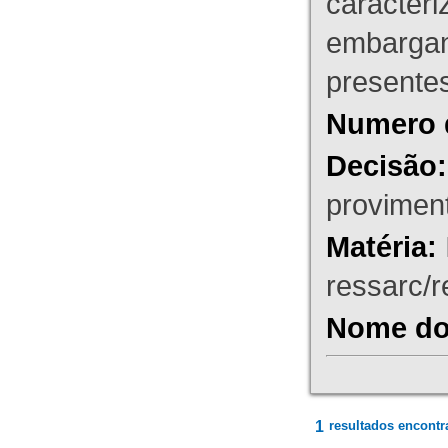
caracteri
embargant
presente
Numero 
Decisão:
proviment
Matéria:
ressarc/re
Nome do 
1
resultados encontr