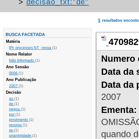
>
decisao_txt:"de"
1
resultados encont
BUSCA FACETADA
470982
Matéria
IPI- processos NT - ressa
(1)
Nome Relator
Numero 
Não Informado
(1)
Ano Sessão
Data da 
0006
(1)
Ano Publicação
Data da 
2007
(1)
Decisão
2007
ao
(1)
de
(1)
Ementa:
negou
(1)
por
(1)
OMISSÃO
provimento
(1)
recurso
(1)
se
(1)
quando d
unanimidade
(1)