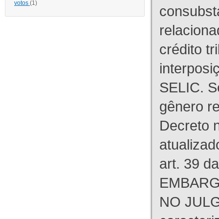
votos
(1)
consubst
relaciona
crédito tr
interpos
SELIC. S
gênero re
Decreto n
atualizad
art. 39 d
EMBARG
NO JULG