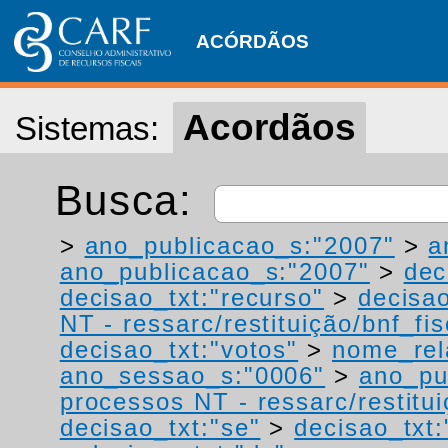
ACÓRDÃOS
Acordãos
Sistemas:
Busca:
>
ano_publicacao_s:"2007"
>
a
ano_publicacao_s:"2007"
>
dec
decisao_txt:"recurso"
>
decisao
NT - ressarc/restituição/bnf_fis
decisao_txt:"votos"
>
nome_rel
ano_sessao_s:"0006"
>
ano_pu
processos NT - ressarc/restituiç
decisao_txt:"se"
>
decisao_txt: