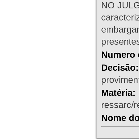
NO JULG
caracteri
embargant
presente
Numero 
Decisão:
proviment
Matéria:
ressarc/re
Nome do 