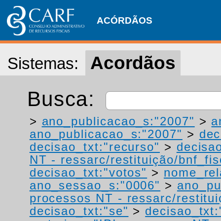
ACÓRDÃOS
Acordãos
Sistemas:
Busca:
>
ano_publicacao_s:"2007"
>
a
ano_publicacao_s:"2007"
>
dec
decisao_txt:"recurso"
>
decisao
NT - ressarc/restituição/bnf_fis
decisao_txt:"votos"
>
nome_rel
ano_sessao_s:"0006"
>
ano_pu
processos NT - ressarc/restituiç
decisao_txt:"se"
>
decisao_txt: