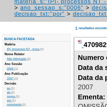
materia_s:"IPI- processos NT - r
>
ano_sessao_s:"0006"
>
decis
decisao_txt:"por"
>
decisao_tx
1
resultados encont
BUSCA FACETADA
470982
Matéria
IPI- processos NT - ressa
(1)
Nome Relator
Numero 
Não Informado
(1)
Ano Sessão
Data da 
0006
(1)
Ano Publicação
Data da 
2007
(1)
Decisão
2007
ao
(1)
de
(1)
Ementa:
negou
(1)
por
(1)
OMISSÃO
provimento
(1)