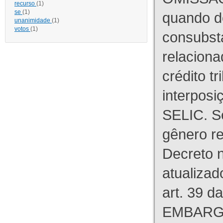
recurso
(1)
se
(1)
quando d
unanimidade
(1)
votos
(1)
consubst
relaciona
crédito tr
interpos
SELIC. S
gênero re
Decreto n
atualizad
art. 39 d
EMBARG