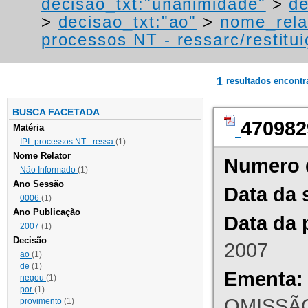
decisao_txt:"unanimidade"
>
de
>
decisao_txt:"ao"
>
nome_rela
processos NT - ressarc/restituiç
1
resultados encont
BUSCA FACETADA
470982
Matéria
IPI- processos NT - ressa
(1)
Nome Relator
Numero 
Não Informado
(1)
Ano Sessão
Data da 
0006
(1)
Ano Publicação
Data da 
2007
(1)
Decisão
2007
ao
(1)
de
(1)
Ementa:
negou
(1)
por
(1)
OMISSÃO
provimento
(1)