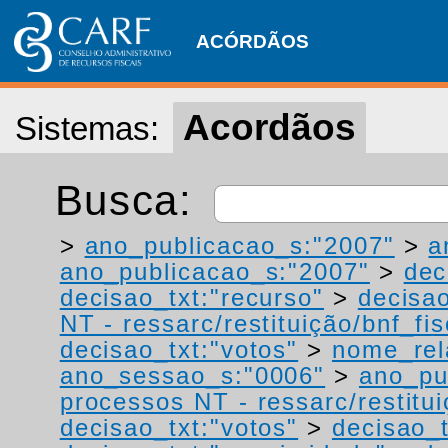
ACÓRDÃOS
Acordãos
Sistemas:
Busca:
>
ano_publicacao_s:"2007"
>
a
ano_publicacao_s:"2007"
>
dec
decisao_txt:"recurso"
>
decisao
NT - ressarc/restituição/bnf_fis
decisao_txt:"votos"
>
nome_rel
ano_sessao_s:"0006"
>
ano_pu
processos NT - ressarc/restituiç
decisao_txt:"votos"
>
decisao_t