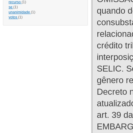
recurso
(1)
se
(1)
quando d
unanimidade
(1)
votos
(1)
consubst
relaciona
crédito tr
interpos
SELIC. S
gênero re
Decreto n
atualizad
art. 39 d
EMBARG