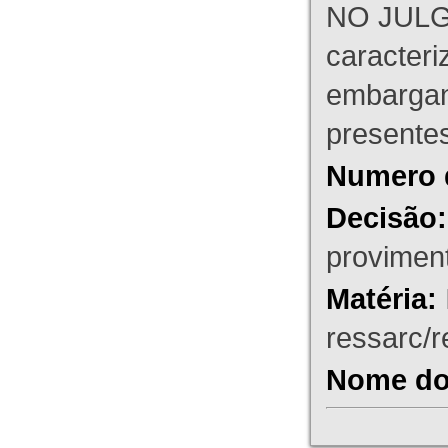
NO JULG
caracteri
embargant
presente
Numero 
Decisão:
proviment
Matéria:
ressarc/re
Nome do 