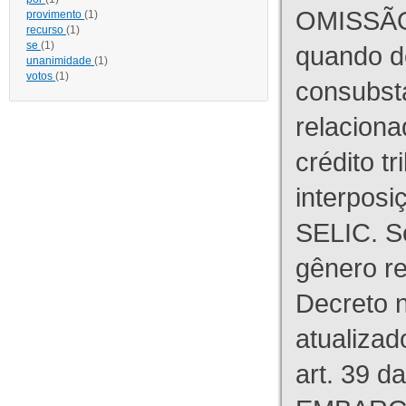
OMISSÃO
provimento
(1)
recurso
(1)
se
(1)
quando d
unanimidade
(1)
votos
(1)
consubst
relaciona
crédito tr
interpos
SELIC. S
gênero re
Decreto n
atualizad
art. 39 d