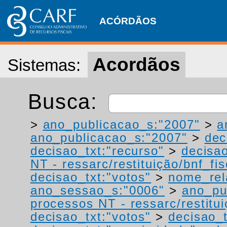
ACÓRDÃOS
Acordãos
Sistemas:
Busca:
>
ano_publicacao_s:"2007"
>
a
ano_publicacao_s:"2007"
>
dec
decisao_txt:"recurso"
>
decisao
NT - ressarc/restituição/bnf_fis
decisao_txt:"votos"
>
nome_rel
ano_sessao_s:"0006"
>
ano_pu
processos NT - ressarc/restituiç
decisao_txt:"votos"
>
decisao_t