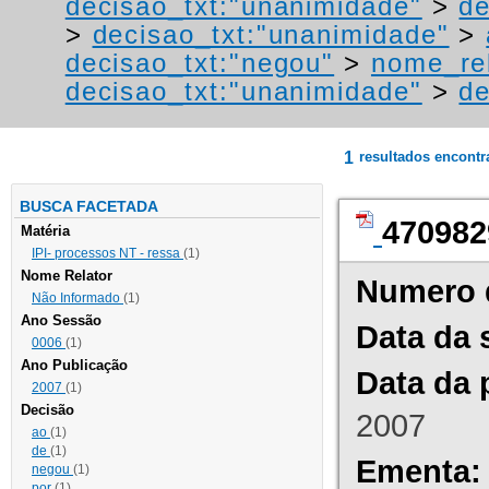
decisao_txt:"unanimidade"
>
de
>
decisao_txt:"unanimidade"
>
decisao_txt:"negou"
>
nome_rel
decisao_txt:"unanimidade"
>
de
1
resultados encont
BUSCA FACETADA
470982
Matéria
IPI- processos NT - ressa
(1)
Nome Relator
Numero 
Não Informado
(1)
Ano Sessão
Data da 
0006
(1)
Ano Publicação
Data da 
2007
(1)
Decisão
2007
ao
(1)
de
(1)
Ementa:
negou
(1)
por
(1)