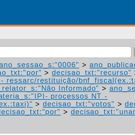
ano_sessao_s:"0006"
>
ano_publica
ao_txt:"por"
>
decisao_txt:"recurso"
 ressarc/restituição/bnf_fiscal(ex.:t
relator_s:"Não Informado"
>
ano_se
teria_s:"IPI- processos NT -
ex.:taxi)"
>
decisao_txt:"votos"
>
de
decisao_txt:"por"
>
decisao_txt:"una