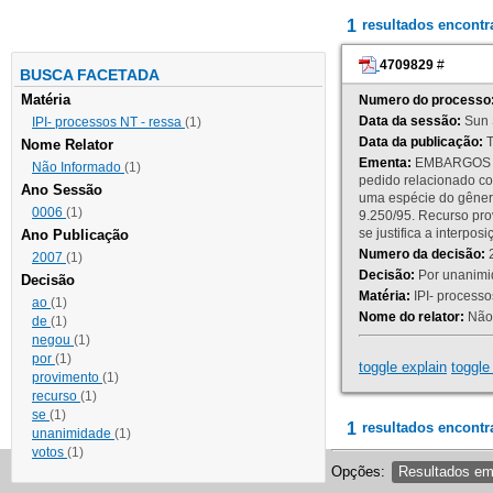
1
resultados encont
4709829
#
BUSCA FACETADA
Matéria
Numero do processo
Data da sessão:
Sun 
IPI- processos NT - ressa
(1)
Data da publicação:
T
Nome Relator
Ementa:
EMBARGOS DE
Não Informado
(1)
pedido relacionado co
Ano Sessão
uma espécie do gênero
0006
(1)
9.250/95. Recurso p
se justifica a interp
Ano Publicação
Numero da decisão:
2
2007
(1)
Decisão:
Por unanimid
Decisão
Matéria:
IPI- processos
ao
(1)
Nome do relator:
Não 
de
(1)
negou
(1)
por
(1)
toggle explain
toggle 
provimento
(1)
recurso
(1)
se
(1)
1
resultados encontr
unanimidade
(1)
votos
(1)
Opções:
Resultados e