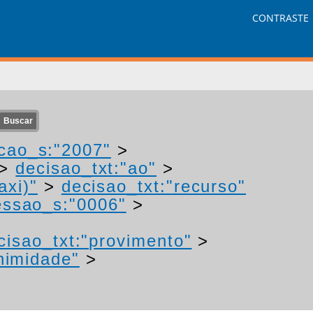
CONTRASTE
cao_s:"2007"
>
>
decisao_txt:"ao"
>
axi)"
>
decisao_txt:"recurso"
ssao_s:"0006"
>
cisao_txt:"provimento"
>
nimidade"
>