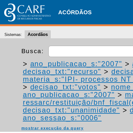
ACÓRDÃOS
Acordãos
Sistemas:
Busca:
>
ano_publicacao_s:"2007"
>
decisao_txt:"recurso"
>
decis
materia_s:"IPI- processos NT -
>
decisao_txt:"votos"
>
nome_
ano_publicacao_s:"2007"
>
ma
ressarc/restituição/bnf_fiscal(
decisao_txt:"unanimidade"
>
ano_sessao_s:"0006"
mostrar execução da query