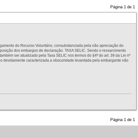
Página
1
de
1
to do Recurso Voluntário, consubstanciada pela não apreciação do
interposição dos embargos de declaração. TAXA SELIC. Sendo o ressarcimento
também ser atualizado pela Taxa SELIC nos termos do §4º do art. 39 da Lei nº
idamente caracterizada a obscuridade levantada pela embargante não
Página
1
de
1