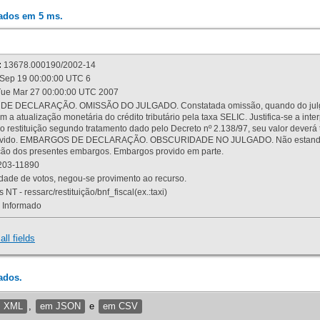
rados em 5 ms.
:
13678.000190/2002-14
Sep 19 00:00:00 UTC 6
ue Mar 27 00:00:00 UTC 2007
 DECLARAÇÃO. OMISSÃO DO JULGADO. Constatada omissão, quando do julgamen
m a atualização monetária do crédito tributário pela taxa SELIC. Justifica-se a 
 restituição segundo tratamento dado pelo Decreto nº 2.138/97, seu valor deverá 
rovido. EMBARGOS DE DECLARAÇÃO. OBSCURIDADE NO JULGADO. Não estando dev
osição dos presentes embargos. Embargos provido em parte.
03-11890
ade de votos, negou-se provimento ao recurso.
 NT - ressarc/restituição/bnf_fiscal(ex.:taxi)
Informado
all fields
ados.
m XML
,
em JSON
e
em CSV