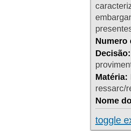
caracteri
embargant
presente
Numero 
Decisão:
proviment
Matéria:
ressarc/re
Nome do 
toggle e