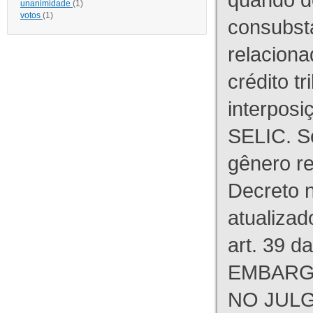
unanimidade
(1)
votos
(1)
consubst
relaciona
crédito tr
interpos
SELIC. S
gênero re
Decreto n
atualizad
art. 39 d
EMBARG
NO JULG