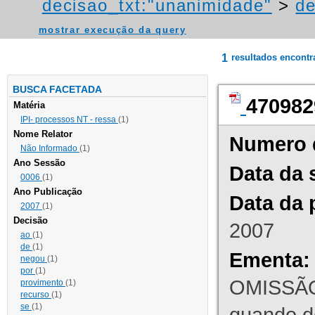
decisao_txt:"unanimidade"
>
de
mostrar execução da query
1
resultados encont
BUSCA FACETADA
470982
Matéria
IPI- processos NT - ressa
(1)
Nome Relator
Numero 
Não Informado
(1)
Ano Sessão
Data da 
0006
(1)
Ano Publicação
Data da 
2007
(1)
Decisão
2007
ao
(1)
de
(1)
Ementa:
negou
(1)
por
(1)
OMISSÃO
provimento
(1)
recurso
(1)
se
(1)
quando d