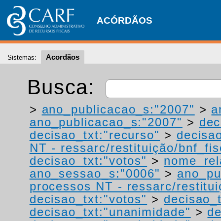
ACÓRDÃOS
Acordãos
Sistemas:
Busca:
>
ano_publicacao_s:"2007"
>
a
ano_publicacao_s:"2007"
>
dec
decisao_txt:"recurso"
>
decisao
NT - ressarc/restituição/bnf_fis
decisao_txt:"votos"
>
nome_rel
ano_sessao_s:"0006"
>
ano_pu
processos NT - ressarc/restituiç
decisao_txt:"votos"
>
decisao_t
decisao_txt:"unanimidade"
>
de