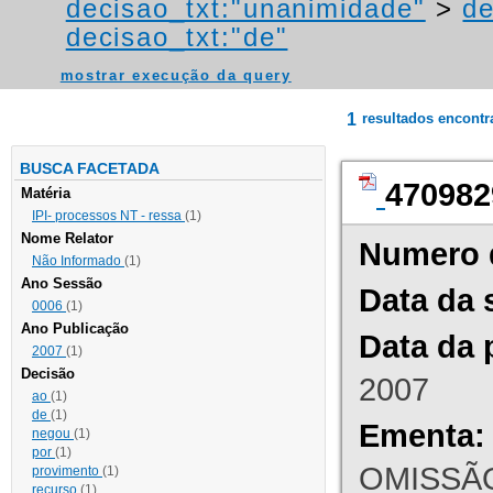
decisao_txt:"unanimidade"
>
de
decisao_txt:"de"
mostrar execução da query
1
resultados encont
BUSCA FACETADA
470982
Matéria
IPI- processos NT - ressa
(1)
Nome Relator
Numero 
Não Informado
(1)
Ano Sessão
Data da 
0006
(1)
Ano Publicação
Data da 
2007
(1)
Decisão
2007
ao
(1)
de
(1)
Ementa:
negou
(1)
por
(1)
OMISSÃO
provimento
(1)
recurso
(1)