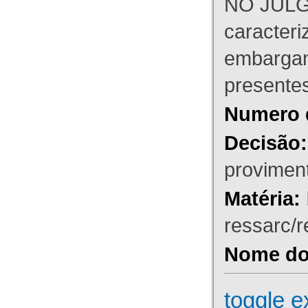
NO JULG
caracteri
embargant
presente
Numero 
Decisão:
proviment
Matéria:
ressarc/re
Nome do 
toggle e