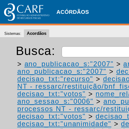
ACÓRDÃOS
Acordãos
Sistemas:
Busca:
>
ano_publicacao_s:"2007"
>
a
ano_publicacao_s:"2007"
>
dec
decisao_txt:"recurso"
>
decisao
NT - ressarc/restituição/bnf_fis
decisao_txt:"votos"
>
nome_rel
ano_sessao_s:"0006"
>
ano_pu
processos NT - ressarc/restituiç
decisao_txt:"votos"
>
decisao_t
decisao_txt:"unanimidade"
>
de