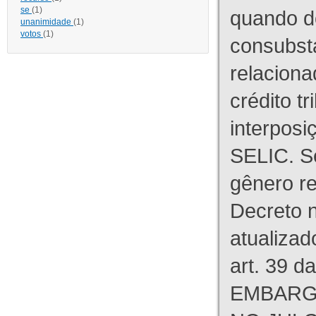
se
(1)
quando d
unanimidade
(1)
votos
(1)
consubst
relaciona
crédito tr
interpos
SELIC. S
gênero re
Decreto n
atualizad
art. 39 d
EMBARG