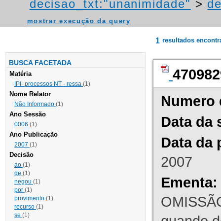
decisao_txt:"unanimidade"
>
de
mostrar execução da query
1
resultados encont
BUSCA FACETADA
470982
Matéria
IPI- processos NT - ressa
(1)
Nome Relator
Numero 
Não Informado
(1)
Ano Sessão
Data da 
0006
(1)
Ano Publicação
Data da 
2007
(1)
Decisão
2007
ao
(1)
de
(1)
Ementa:
negou
(1)
por
(1)
OMISSÃO
provimento
(1)
recurso
(1)
se
(1)
quando d