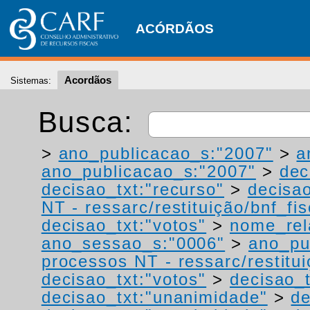
ACÓRDÃOS
Acordãos
Sistemas:
Busca:
>
ano_publicacao_s:"2007"
>
a
ano_publicacao_s:"2007"
>
dec
decisao_txt:"recurso"
>
decisao
NT - ressarc/restituição/bnf_fis
decisao_txt:"votos"
>
nome_rel
ano_sessao_s:"0006"
>
ano_pu
processos NT - ressarc/restituiç
decisao_txt:"votos"
>
decisao_t
decisao_txt:"unanimidade"
>
de