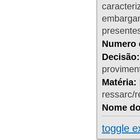
caracteri
embargant
presente
Numero 
Decisão:
proviment
Matéria:
ressarc/re
Nome do 
toggle e