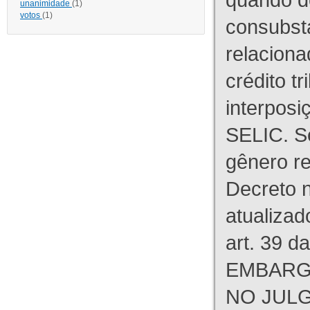
unanimidade
(1)
votos
(1)
consubst
relaciona
crédito tr
interpos
SELIC. S
gênero re
Decreto n
atualizad
art. 39 d
EMBARG
NO JULG