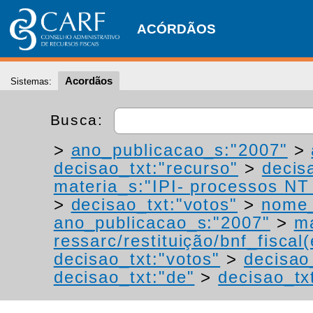
ACÓRDÃOS
Acordãos
Sistemas:
Busca:
>
ano_publicacao_s:"2007"
>
decisao_txt:"recurso"
>
decis
materia_s:"IPI- processos NT -
>
decisao_txt:"votos"
>
nome_
ano_publicacao_s:"2007"
>
ma
ressarc/restituição/bnf_fiscal(
decisao_txt:"votos"
>
decisao
decisao_txt:"de"
>
decisao_tx