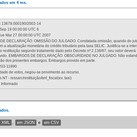
rados em 4 ms.
:
13678.000190/2002-14
Sep 19 00:00:00 UTC 6
ue Mar 27 00:00:00 UTC 2007
 DECLARAÇÃO. OMISSÃO DO JULGADO. Constatada omissão, quando do julgamen
m a atualização monetária do crédito tributário pela taxa SELIC. Justifica-se a 
 restituição segundo tratamento dado pelo Decreto nº 2.138/97, seu valor deverá 
rovido. EMBARGOS DE DECLARAÇÃO. OBSCURIDADE NO JULGADO. Não estando dev
osição dos presentes embargos. Embargos provido em parte.
03-11890
ade de votos, negou-se provimento ao recurso.
 NT - ressarc/restituição/bnf_fiscal(ex.:taxi)
Informado
ados.
m XML
,
em JSON
e
em CSV