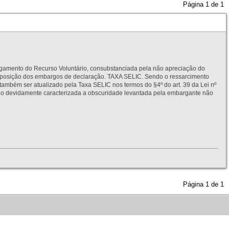
Página
1
de
1
to do Recurso Voluntário, consubstanciada pela não apreciação do
interposição dos embargos de declaração. TAXA SELIC. Sendo o ressarcimento
também ser atualizado pela Taxa SELIC nos termos do §4º do art. 39 da Lei nº
idamente caracterizada a obscuridade levantada pela embargante não
Página
1
de
1