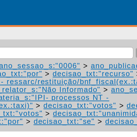
ano_sessao_s:"0006"
>
ano_publica
ao_txt:"por"
>
decisao_txt:"recurso"
 ressarc/restituição/bnf_fiscal(ex.:t
relator_s:"Não Informado"
>
ano_se
teria_s:"IPI- processos NT -
ex.:taxi)"
>
decisao_txt:"votos"
>
de
_txt:"votos"
>
decisao_txt:"unanimid
t:"por"
>
decisao_txt:"se"
>
decisao_