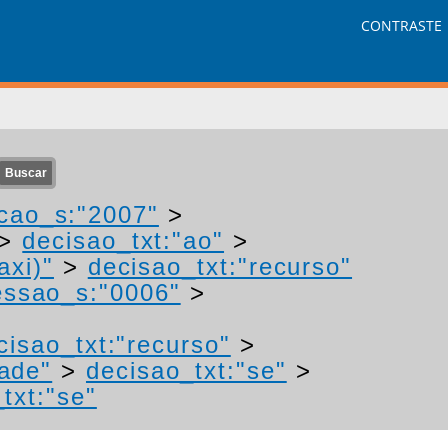
CONTRASTE
cao_s:"2007"
>
>
decisao_txt:"ao"
>
axi)"
>
decisao_txt:"recurso"
ssao_s:"0006"
>
cisao_txt:"recurso"
>
ade"
>
decisao_txt:"se"
>
txt:"se"