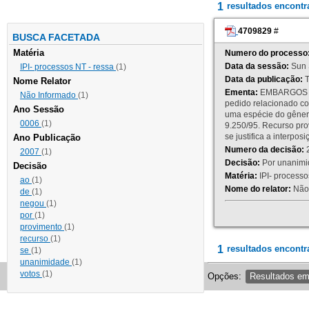
1
resultados encont
4709829
#
BUSCA FACETADA
Matéria
Numero do processo
Data da sessão:
Sun 
IPI- processos NT - ressa
(1)
Data da publicação:
T
Nome Relator
Ementa:
EMBARGOS DE
Não Informado
(1)
pedido relacionado co
Ano Sessão
uma espécie do gênero
0006
(1)
9.250/95. Recurso p
se justifica a interp
Ano Publicação
Numero da decisão:
2
2007
(1)
Decisão:
Por unanimid
Decisão
Matéria:
IPI- processos
ao
(1)
Nome do relator:
Não 
de
(1)
negou
(1)
por
(1)
provimento
(1)
recurso
(1)
1
resultados encontr
se
(1)
unanimidade
(1)
votos
(1)
Opções:
Resultados e