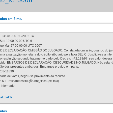
o_s:"0006"
rados em 5 ms.
:
13678.000190/2002-14
Sep 19 00:00:00 UTC 6
ue Mar 27 00:00:00 UTC 2007
 DECLARAÇÃO. OMISSÃO DO JULGADO. Constatada omissão, quando do julgamen
m a atualização monetária do crédito tributário pela taxa SELIC. Justifica-se a 
 restituição segundo tratamento dado pelo Decreto nº 2.138/97, seu valor deverá 
rovido. EMBARGOS DE DECLARAÇÃO. OBSCURIDADE NO JULGADO. Não estando dev
osição dos presentes embargos. Embargos provido em parte.
03-11890
ade de votos, negou-se provimento ao recurso.
 NT - ressarc/restituição/bnf_fiscal(ex.:taxi)
Informado
all fields
ados.