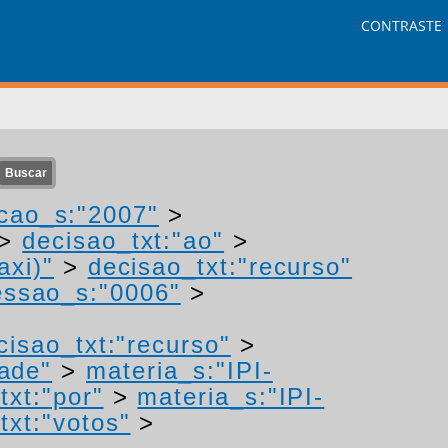
CONTRASTE
cao_s:"2007"
>
>
decisao_txt:"ao"
>
axi)"
>
decisao_txt:"recurso"
ssao_s:"0006"
>
cisao_txt:"recurso"
>
ade"
>
materia_s:"IPI-
txt:"por"
>
materia_s:"IPI-
txt:"votos"
>