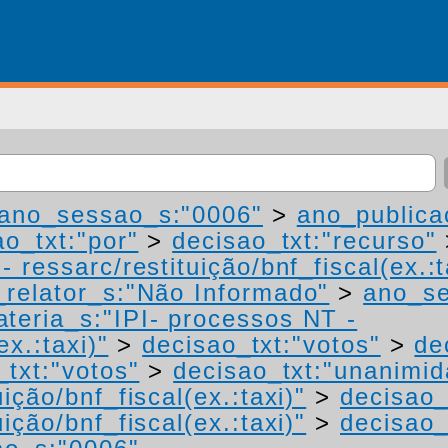
ano_sessao_s:"0006"
>
ano_publica
ao_txt:"por"
>
decisao_txt:"recurso"
 ressarc/restituição/bnf_fiscal(ex.:t
relator_s:"Não Informado"
>
ano_se
teria_s:"IPI- processos NT -
ex.:taxi)"
>
decisao_txt:"votos"
>
de
_txt:"votos"
>
decisao_txt:"unanimid
ição/bnf_fiscal(ex.:taxi)"
>
decisao_
ição/bnf_fiscal(ex.:taxi)"
>
decisao_