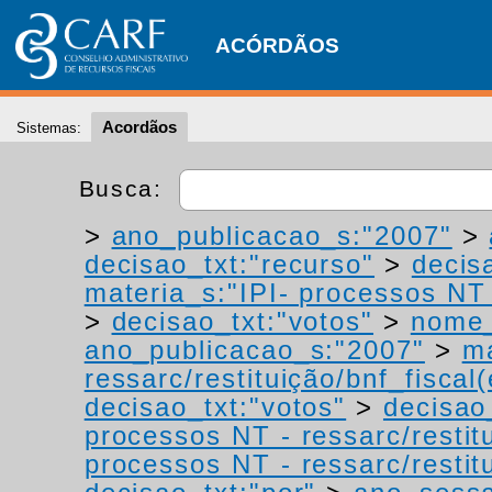
ACÓRDÃOS
Acordãos
Sistemas:
Busca:
>
ano_publicacao_s:"2007"
>
decisao_txt:"recurso"
>
decis
materia_s:"IPI- processos NT -
>
decisao_txt:"votos"
>
nome_
ano_publicacao_s:"2007"
>
ma
ressarc/restituição/bnf_fiscal(
decisao_txt:"votos"
>
decisao
processos NT - ressarc/restitu
processos NT - ressarc/restitu