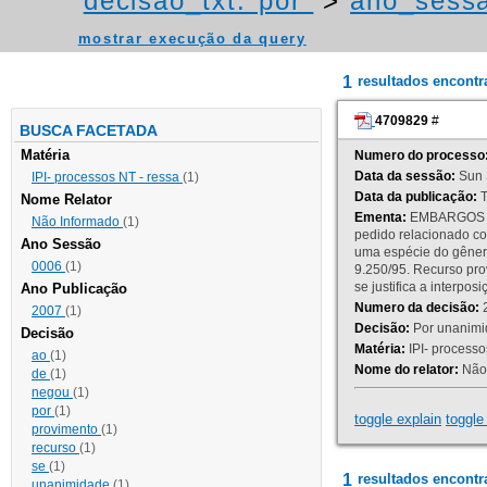
decisao_txt:"por"
>
ano_sessa
mostrar execução da query
1
resultados encont
4709829
#
BUSCA FACETADA
Matéria
Numero do processo
Data da sessão:
Sun 
IPI- processos NT - ressa
(1)
Data da publicação:
T
Nome Relator
Ementa:
EMBARGOS DE
Não Informado
(1)
pedido relacionado co
Ano Sessão
uma espécie do gênero
0006
(1)
9.250/95. Recurso p
se justifica a interp
Ano Publicação
Numero da decisão:
2
2007
(1)
Decisão:
Por unanimid
Decisão
Matéria:
IPI- processos
ao
(1)
Nome do relator:
Não 
de
(1)
negou
(1)
por
(1)
toggle explain
toggle 
provimento
(1)
recurso
(1)
se
(1)
1
resultados encontr
unanimidade
(1)