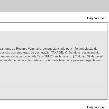
Página
1
de
1
to do Recurso Voluntário, consubstanciada pela não apreciação do
interposição dos embargos de declaração. TAXA SELIC. Sendo o ressarcimento
também ser atualizado pela Taxa SELIC nos termos do §4º do art. 39 da Lei nº
idamente caracterizada a obscuridade levantada pela embargante não
Página
1
de
1