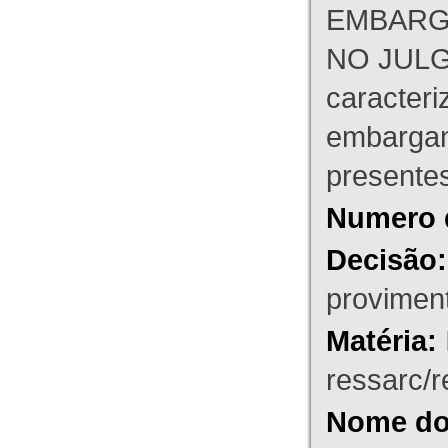
EMBARG
NO JULG
caracteri
embargant
presente
Numero 
Decisão:
proviment
Matéria:
ressarc/re
Nome do 