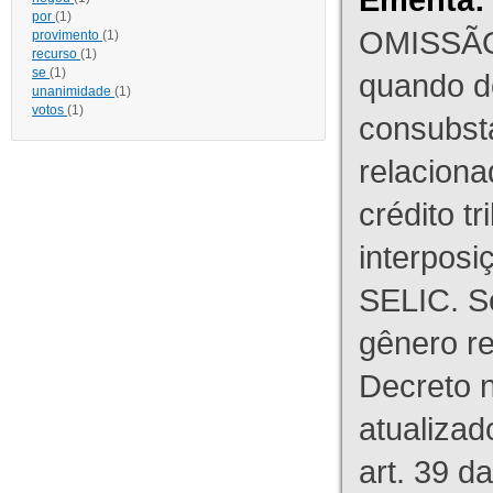
por
(1)
OMISSÃO
provimento
(1)
recurso
(1)
se
(1)
quando d
unanimidade
(1)
votos
(1)
consubst
relaciona
crédito tr
interpos
SELIC. S
gênero re
Decreto n
atualizad
art. 39 d