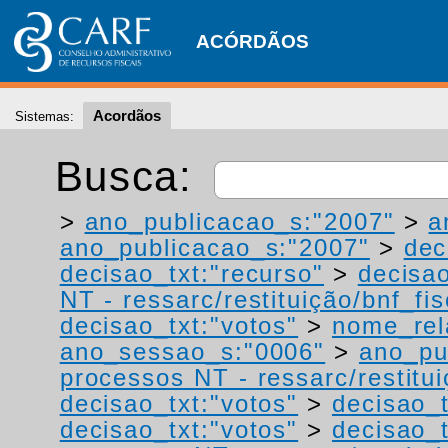
ACÓRDÃOS
Acordãos
Sistemas:
Busca:
>
ano_publicacao_s:"2007"
>
a
ano_publicacao_s:"2007"
>
dec
decisao_txt:"recurso"
>
decisao
NT - ressarc/restituição/bnf_fis
decisao_txt:"votos"
>
nome_rel
ano_sessao_s:"0006"
>
ano_pu
processos NT - ressarc/restituiç
decisao_txt:"votos"
>
decisao_t
decisao_txt:"votos"
>
decisao_