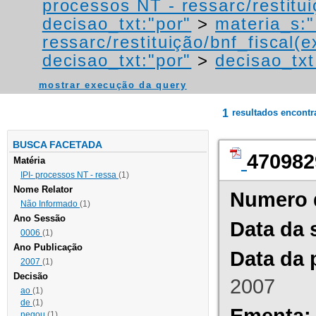
processos NT - ressarc/restituiç
decisao_txt:"por"
>
materia_s:"
ressarc/restituição/bnf_fiscal(ex
decisao_txt:"por"
>
decisao_txt
mostrar execução da query
1
resultados encont
BUSCA FACETADA
470982
Matéria
IPI- processos NT - ressa
(1)
Nome Relator
Numero 
Não Informado
(1)
Ano Sessão
Data da 
0006
(1)
Ano Publicação
Data da 
2007
(1)
Decisão
2007
ao
(1)
de
(1)
Ementa:
negou
(1)