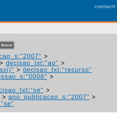
CONTRASTE
cao_s:"2007"
>
>
decisao_txt:"ao"
>
axi)"
>
decisao_txt:"recurso"
ssao_s:"0006"
>
cisao_txt:"se"
>
>
ano_publicacao_s:"2007"
>
:"se"