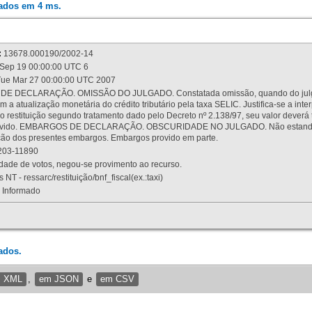
rados em 4 ms.
:
13678.000190/2002-14
Sep 19 00:00:00 UTC 6
ue Mar 27 00:00:00 UTC 2007
 DECLARAÇÃO. OMISSÃO DO JULGADO. Constatada omissão, quando do julgamen
m a atualização monetária do crédito tributário pela taxa SELIC. Justifica-se a 
 restituição segundo tratamento dado pelo Decreto nº 2.138/97, seu valor deverá 
rovido. EMBARGOS DE DECLARAÇÃO. OBSCURIDADE NO JULGADO. Não estando dev
osição dos presentes embargos. Embargos provido em parte.
03-11890
ade de votos, negou-se provimento ao recurso.
 NT - ressarc/restituição/bnf_fiscal(ex.:taxi)
Informado
ados.
m XML
,
em JSON
e
em CSV