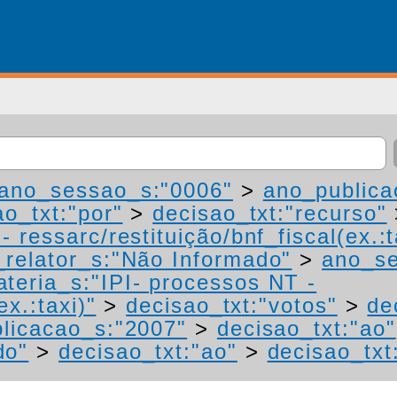
ano_sessao_s:"0006"
>
ano_publica
ao_txt:"por"
>
decisao_txt:"recurso"
 ressarc/restituição/bnf_fiscal(ex.:t
relator_s:"Não Informado"
>
ano_se
teria_s:"IPI- processos NT -
ex.:taxi)"
>
decisao_txt:"votos"
>
de
licacao_s:"2007"
>
decisao_txt:"ao"
do"
>
decisao_txt:"ao"
>
decisao_txt