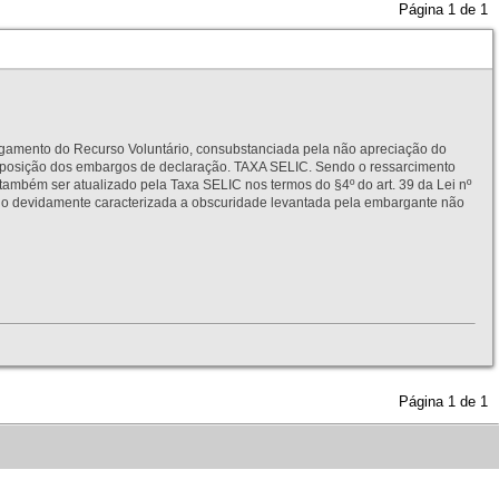
Página
1
de
1
to do Recurso Voluntário, consubstanciada pela não apreciação do
interposição dos embargos de declaração. TAXA SELIC. Sendo o ressarcimento
também ser atualizado pela Taxa SELIC nos termos do §4º do art. 39 da Lei nº
idamente caracterizada a obscuridade levantada pela embargante não
Página
1
de
1