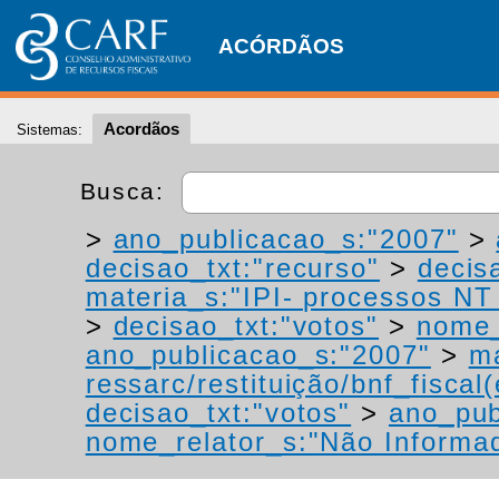
ACÓRDÃOS
Acordãos
Sistemas:
Busca:
>
ano_publicacao_s:"2007"
>
decisao_txt:"recurso"
>
decis
materia_s:"IPI- processos NT -
>
decisao_txt:"votos"
>
nome_
ano_publicacao_s:"2007"
>
ma
ressarc/restituição/bnf_fiscal(
decisao_txt:"votos"
>
ano_pub
nome_relator_s:"Não Informa