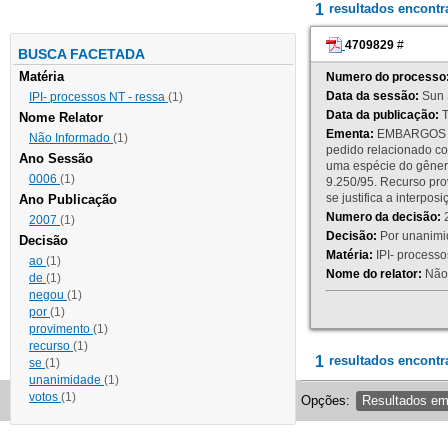
1
resultados encont
4709829
#
BUSCA FACETADA
Matéria
Numero do processo
Data da sessão:
Sun 
IPI- processos NT - ressa
(1)
Data da publicação:
T
Nome Relator
Ementa:
EMBARGOS DE
Não Informado
(1)
pedido relacionado co
Ano Sessão
uma espécie do gênero
0006
(1)
9.250/95. Recurso p
se justifica a interp
Ano Publicação
Numero da decisão:
2
2007
(1)
Decisão:
Por unanimid
Decisão
Matéria:
IPI- processos
ao
(1)
Nome do relator:
Não 
de
(1)
negou
(1)
por
(1)
provimento
(1)
recurso
(1)
1
resultados encontr
se
(1)
unanimidade
(1)
votos
(1)
Opções:
Resultados e