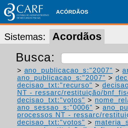
ACÓRDÃOS
Acordãos
Sistemas:
Busca:
>
ano_publicacao_s:"2007"
>
a
ano_publicacao_s:"2007"
>
dec
decisao_txt:"recurso"
>
decisao
NT - ressarc/restituição/bnf_fis
decisao_txt:"votos"
>
nome_rel
ano_sessao_s:"0006"
>
ano_pu
processos NT - ressarc/restituiç
decisao_txt:"votos"
>
materia_s