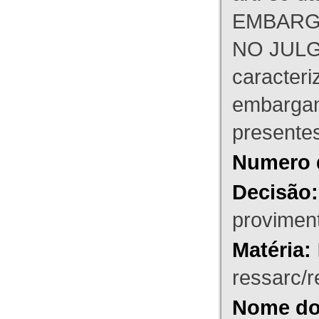
EMBARG
NO JULG
caracteri
embargant
presente
Numero 
Decisão:
proviment
Matéria:
ressarc/re
Nome do 