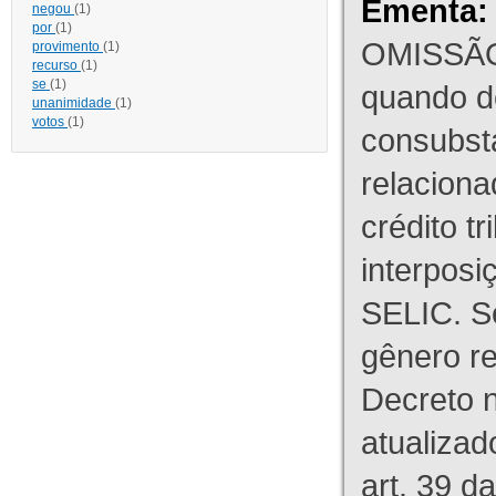
Ementa:
negou
(1)
por
(1)
OMISSÃO
provimento
(1)
recurso
(1)
se
(1)
quando d
unanimidade
(1)
votos
(1)
consubst
relaciona
crédito tr
interpos
SELIC. S
gênero re
Decreto n
atualizad
art. 39 d