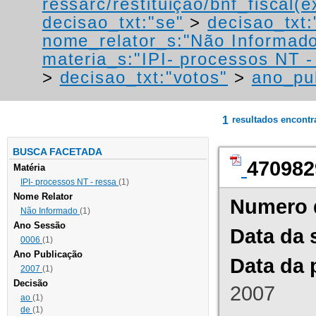
ressarc/restituição/bnf_fiscal(ex
decisao_txt:"se"
>
decisao_txt:
nome_relator_s:"Não Informad
materia_s:"IPI- processos NT - r
>
decisao_txt:"votos"
>
ano_pu
1
resultados encont
BUSCA FACETADA
470982
Matéria
IPI- processos NT - ressa
(1)
Nome Relator
Numero 
Não Informado
(1)
Ano Sessão
Data da 
0006
(1)
Ano Publicação
Data da 
2007
(1)
Decisão
2007
ao
(1)
de
(1)