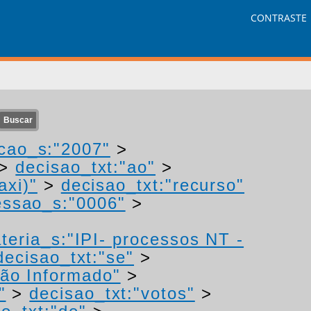
CONTRASTE
cao_s:"2007"
>
>
decisao_txt:"ao"
>
axi)"
>
decisao_txt:"recurso"
ssao_s:"0006"
>
teria_s:"IPI- processos NT -
decisao_txt:"se"
>
ão Informado"
>
"
>
decisao_txt:"votos"
>