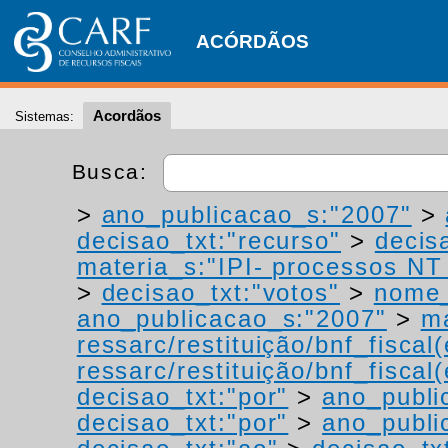
ACÓRDÃOS
Acordãos
Sistemas:
Busca:
>
ano_publicacao_s:"2007"
>
decisao_txt:"recurso"
>
decis
materia_s:"IPI- processos NT -
>
decisao_txt:"votos"
>
nome_
ano_publicacao_s:"2007"
>
ma
ressarc/restituição/bnf_fiscal(
ressarc/restituição/bnf_fiscal(
decisao_txt:"por"
>
ano_publi
decisao_txt:"por"
>
ano_publi