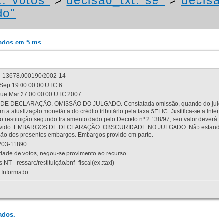
t:"votos"
>
decisao_txt:"se"
>
decisa
do"
rados em 5 ms.
:
13678.000190/2002-14
Sep 19 00:00:00 UTC 6
ue Mar 27 00:00:00 UTC 2007
 DECLARAÇÃO. OMISSÃO DO JULGADO. Constatada omissão, quando do julgamen
m a atualização monetária do crédito tributário pela taxa SELIC. Justifica-se a 
 restituição segundo tratamento dado pelo Decreto nº 2.138/97, seu valor deverá 
rovido. EMBARGOS DE DECLARAÇÃO. OBSCURIDADE NO JULGADO. Não estando dev
osição dos presentes embargos. Embargos provido em parte.
03-11890
ade de votos, negou-se provimento ao recurso.
 NT - ressarc/restituição/bnf_fiscal(ex.:taxi)
Informado
ados.