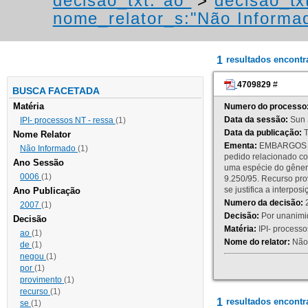
decisao_txt:"ao"
>
decisao_tx
nome_relator_s:"Não Informa
1
resultados encont
4709829
#
BUSCA FACETADA
Matéria
Numero do processo
Data da sessão:
Sun 
IPI- processos NT - ressa
(1)
Data da publicação:
T
Nome Relator
Ementa:
EMBARGOS DE
Não Informado
(1)
pedido relacionado co
Ano Sessão
uma espécie do gênero
0006
(1)
9.250/95. Recurso p
se justifica a interp
Ano Publicação
Numero da decisão:
2
2007
(1)
Decisão:
Por unanimid
Decisão
Matéria:
IPI- processos
ao
(1)
Nome do relator:
Não 
de
(1)
negou
(1)
por
(1)
provimento
(1)
recurso
(1)
1
resultados encontr
se
(1)