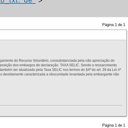
o_txt:"de"
>
Página
1
de
1
to do Recurso Voluntário, consubstanciada pela não apreciação do
interposição dos embargos de declaração. TAXA SELIC. Sendo o ressarcimento
também ser atualizado pela Taxa SELIC nos termos do §4º do art. 39 da Lei nº
idamente caracterizada a obscuridade levantada pela embargante não
Página
1
de
1