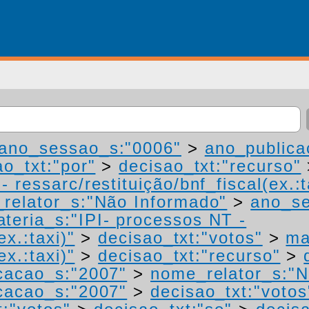
ano_sessao_s:"0006"
>
ano_publica
ao_txt:"por"
>
decisao_txt:"recurso"
 ressarc/restituição/bnf_fiscal(ex.:t
relator_s:"Não Informado"
>
ano_se
teria_s:"IPI- processos NT -
ex.:taxi)"
>
decisao_txt:"votos"
>
ma
ex.:taxi)"
>
decisao_txt:"recurso"
>
cacao_s:"2007"
>
nome_relator_s:"N
cacao_s:"2007"
>
decisao_txt:"votos