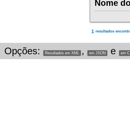
Nome do 
1
resultados encontr
Opções:
,
e
Resultados em XML
em JSON
em 