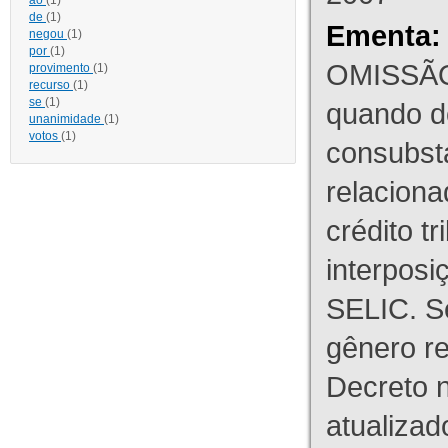
ao
(1)
de
(1)
Ementa:
negou
(1)
por
(1)
OMISSÃO
provimento
(1)
recurso
(1)
se
(1)
quando d
unanimidade
(1)
votos
(1)
consubst
relaciona
crédito tr
interpos
SELIC. S
gênero re
Decreto n
atualizad