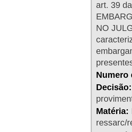
art. 39 d
EMBARG
NO JULG
caracteri
embargant
presente
Numero 
Decisão:
proviment
Matéria:
ressarc/re