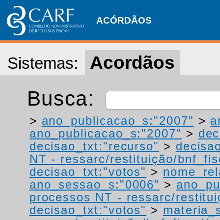
ACÓRDÃOS
Acordãos
Sistemas:
Busca:
>
ano_publicacao_s:"2007"
>
a
ano_publicacao_s:"2007"
>
dec
decisao_txt:"recurso"
>
decisao
NT - ressarc/restituição/bnf_fis
decisao_txt:"votos"
>
nome_rel
ano_sessao_s:"0006"
>
ano_pu
processos NT - ressarc/restituiç
decisao_txt:"votos"
>
materia_s