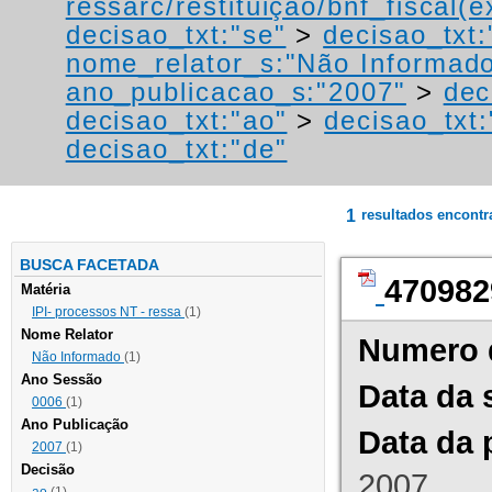
ressarc/restituição/bnf_fiscal(ex
decisao_txt:"se"
>
decisao_txt:
nome_relator_s:"Não Informad
ano_publicacao_s:"2007"
>
dec
decisao_txt:"ao"
>
decisao_txt:
decisao_txt:"de"
1
resultados encont
BUSCA FACETADA
470982
Matéria
IPI- processos NT - ressa
(1)
Nome Relator
Numero 
Não Informado
(1)
Ano Sessão
Data da 
0006
(1)
Ano Publicação
Data da 
2007
(1)
Decisão
2007