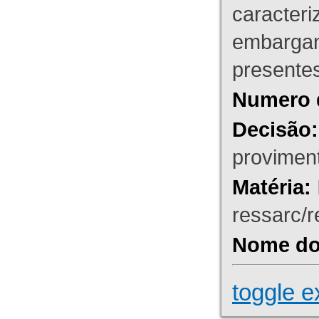
caracteri
embargant
presente
Numero 
Decisão:
proviment
Matéria:
ressarc/re
Nome do 
toggle e