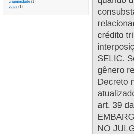
unanimidade
(1)
votos
(1)
consubst
relaciona
crédito tr
interpos
SELIC. S
gênero re
Decreto n
atualizad
art. 39 d
EMBARG
NO JULG