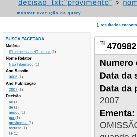
decisao_txt:"provimento"
>
nom
mostrar execução da query
1
resultados encont
BUSCA FACETADA
470982
Matéria
IPI- processos NT - ressa
(1)
Nome Relator
Numero 
Não Informado
(1)
Ano Sessão
Data da 
0006
(1)
Ano Publicação
Data da 
2007
(1)
Decisão
2007
ao
(1)
de
(1)
Ementa:
negou
(1)
por
(1)
OMISSÃO
provimento
(1)
recurso
(1)
se
(1)
quando d