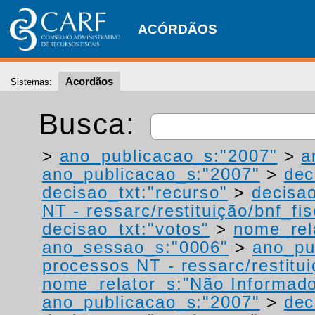
ACÓRDÃOS
Acordãos
Sistemas:
Busca:
>
ano_publicacao_s:"2007"
>
a
ano_publicacao_s:"2007"
>
dec
decisao_txt:"recurso"
>
decisao
NT - ressarc/restituição/bnf_fis
decisao_txt:"votos"
>
nome_rel
ano_sessao_s:"0006"
>
ano_pu
processos NT - ressarc/restituiç
nome_relator_s:"Não Informad
ano_publicacao_s:"2007"
>
dec