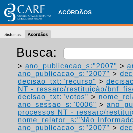
ACÓRDÃOS
Acordãos
Sistemas:
Busca:
>
ano_publicacao_s:"2007"
>
a
ano_publicacao_s:"2007"
>
dec
decisao_txt:"recurso"
>
decisao
NT - ressarc/restituição/bnf_fis
decisao_txt:"votos"
>
nome_rel
ano_sessao_s:"0006"
>
ano_pu
processos NT - ressarc/restituiç
nome_relator_s:"Não Informad
ano_publicacao_s:"2007"
>
dec