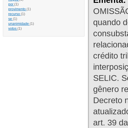
por
(1)
OMISSÃO
provimento
(1)
recurso
(1)
se
(1)
quando d
unanimidade
(1)
votos
(1)
consubst
relaciona
crédito tr
interpos
SELIC. S
gênero re
Decreto n
atualizad
art. 39 d