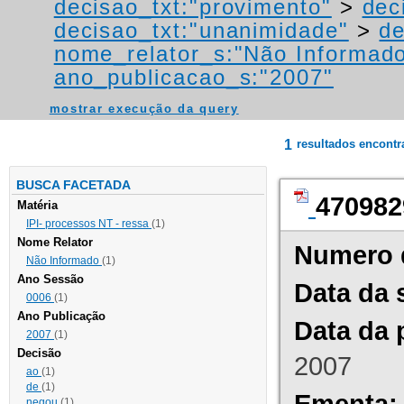
decisao_txt:"provimento"
>
dec
decisao_txt:"unanimidade"
>
de
nome_relator_s:"Não Informad
ano_publicacao_s:"2007"
mostrar execução da query
1
resultados encont
BUSCA FACETADA
470982
Matéria
IPI- processos NT - ressa
(1)
Nome Relator
Numero 
Não Informado
(1)
Ano Sessão
Data da 
0006
(1)
Ano Publicação
Data da 
2007
(1)
Decisão
2007
ao
(1)
de
(1)
Ementa:
negou
(1)