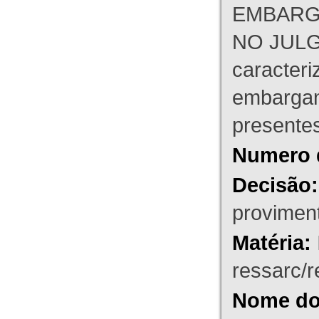
EMBARG
NO JULG
caracteri
embargant
presente
Numero 
Decisão:
proviment
Matéria:
ressarc/re
Nome do 