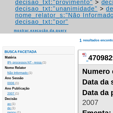
decisao_txt:"provimento"
>
dec
decisao_txt:"unanimidade"
>
de
nome_relator_s:"Não Informad
decisao_txt:"por"
mostrar execução da query
1
resultados encont
BUSCA FACETADA
470982
Matéria
IPI- processos NT - ressa
(1)
Nome Relator
Numero 
Não Informado
(1)
Ano Sessão
Data da 
0006
(1)
Ano Publicação
Data da 
2007
(1)
Decisão
2007
ao
(1)
de
(1)
Ementa:
negou
(1)