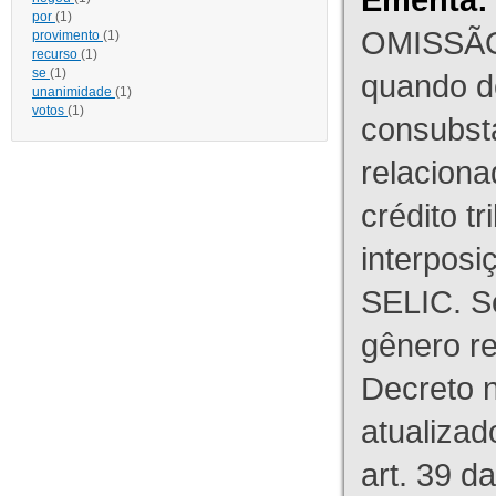
por
(1)
OMISSÃO
provimento
(1)
recurso
(1)
se
(1)
quando d
unanimidade
(1)
votos
(1)
consubst
relaciona
crédito tr
interpos
SELIC. S
gênero re
Decreto n
atualizad
art. 39 d