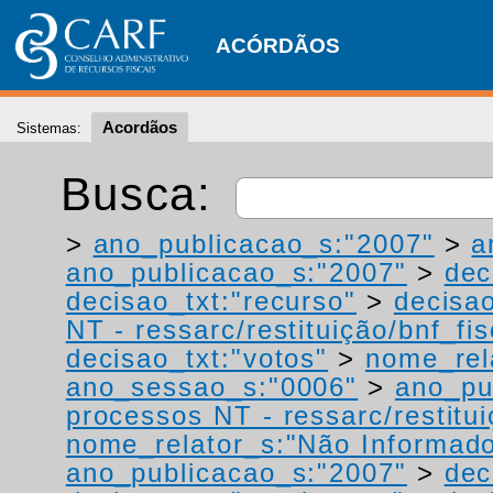
ACÓRDÃOS
Acordãos
Sistemas:
Busca:
>
ano_publicacao_s:"2007"
>
a
ano_publicacao_s:"2007"
>
dec
decisao_txt:"recurso"
>
decisao
NT - ressarc/restituição/bnf_fis
decisao_txt:"votos"
>
nome_rel
ano_sessao_s:"0006"
>
ano_pu
processos NT - ressarc/restituiç
nome_relator_s:"Não Informad
ano_publicacao_s:"2007"
>
dec