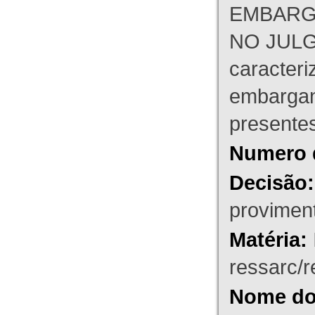
EMBARG
NO JULG
caracteri
embargant
presente
Numero 
Decisão:
proviment
Matéria:
ressarc/re
Nome do 