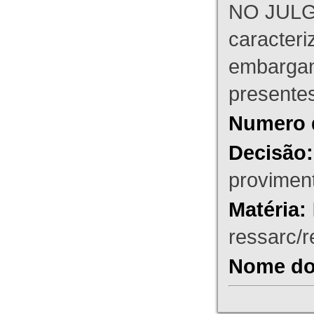
NO JULG
caracteri
embargant
presente
Numero 
Decisão:
proviment
Matéria:
ressarc/re
Nome do 