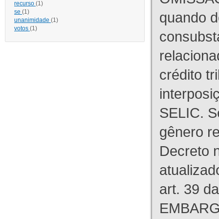
recurso
(1)
se
(1)
quando d
unanimidade
(1)
votos
(1)
consubst
relaciona
crédito tr
interpos
SELIC. S
gênero re
Decreto n
atualizad
art. 39 d
EMBARG