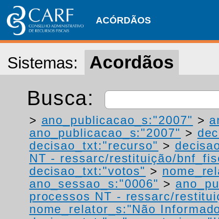
ACÓRDÃOS
Acordãos
Sistemas:
Busca:
>
ano_publicacao_s:"2007"
>
a
ano_publicacao_s:"2007"
>
dec
decisao_txt:"recurso"
>
decisao
NT - ressarc/restituição/bnf_fis
decisao_txt:"votos"
>
nome_rel
ano_sessao_s:"0006"
>
ano_pu
processos NT - ressarc/restituiç
nome_relator_s:"Não Informad