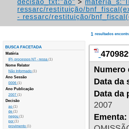
decisao_txt:"ao"
>
materia_s:"
ressarc/restituição/bnf_fiscal(ex
- ressarc/restituição/bnf_fiscal(
1
resultados encont
BUSCA FACETADA
470982
Matéria
IPI- processos NT - ressa
(1)
Nome Relator
Numero 
Não Informado
(1)
Ano Sessão
Data da 
0006
(1)
Ano Publicação
Data da 
2007
(1)
Decisão
2007
ao
(1)
de
(1)
Ementa:
negou
(1)
por
(1)
OMISSÃO
provimento
(1)