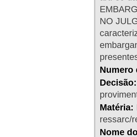
EMBARG
NO JULG
caracteri
embargant
presente
Numero 
Decisão:
proviment
Matéria:
ressarc/re
Nome do 