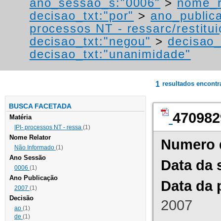
ano_sessao_s:"0006"
>
nome_r
decisao_txt:"por"
>
ano_public
processos NT - ressarc/restituiç
decisao_txt:"negou"
>
decisao_
decisao_txt:"unanimidade"
1
resultados encont
BUSCA FACETADA
470982
Matéria
IPI- processos NT - ressa
(1)
Nome Relator
Numero 
Não Informado
(1)
Ano Sessão
Data da 
0006
(1)
Ano Publicação
Data da 
2007
(1)
Decisão
2007
ao
(1)
de
(1)