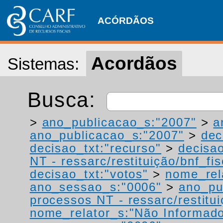
ACÓRDÃOS
Acordãos
Sistemas:
Busca:
>
ano_publicacao_s:"2007"
>
a
ano_publicacao_s:"2007"
>
dec
decisao_txt:"recurso"
>
decisao
NT - ressarc/restituição/bnf_fis
decisao_txt:"votos"
>
nome_rel
ano_sessao_s:"0006"
>
ano_pu
processos NT - ressarc/restituiç
nome_relator_s:"Não Informad