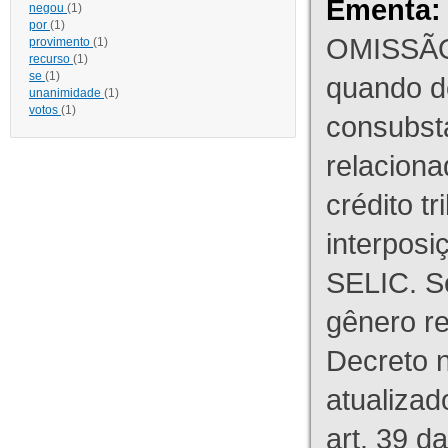
Ementa:
negou
(1)
por
(1)
OMISSÃO
provimento
(1)
recurso
(1)
se
(1)
quando d
unanimidade
(1)
votos
(1)
consubst
relaciona
crédito tr
interpos
SELIC. S
gênero re
Decreto n
atualizad
art. 39 d