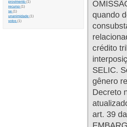
OMISSÃO
provimento
(1)
recurso
(1)
se
(1)
quando d
unanimidade
(1)
votos
(1)
consubst
relaciona
crédito tr
interpos
SELIC. S
gênero re
Decreto n
atualizad
art. 39 d
EMBARG