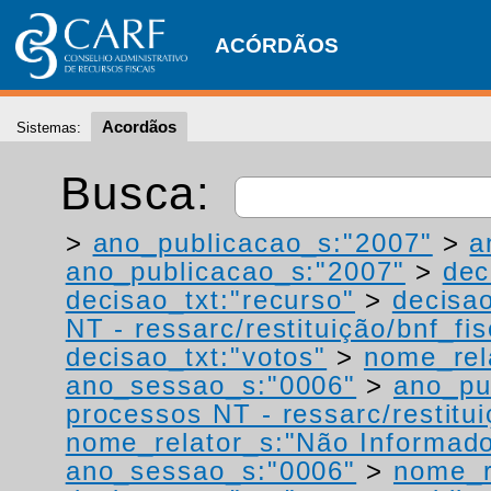
ACÓRDÃOS
Acordãos
Sistemas:
Busca:
>
ano_publicacao_s:"2007"
>
a
ano_publicacao_s:"2007"
>
dec
decisao_txt:"recurso"
>
decisao
NT - ressarc/restituição/bnf_fis
decisao_txt:"votos"
>
nome_rel
ano_sessao_s:"0006"
>
ano_pu
processos NT - ressarc/restituiç
nome_relator_s:"Não Informad
ano_sessao_s:"0006"
>
nome_r