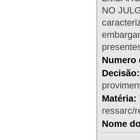
NO JULG
caracteri
embargant
presente
Numero 
Decisão:
proviment
Matéria:
ressarc/re
Nome do 