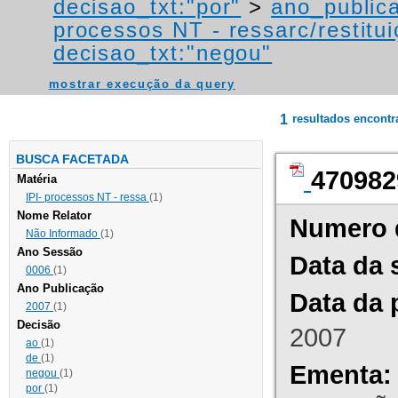
decisao_txt:"por"
>
ano_public
processos NT - ressarc/restituiç
decisao_txt:"negou"
mostrar execução da query
1
resultados encont
BUSCA FACETADA
470982
Matéria
IPI- processos NT - ressa
(1)
Nome Relator
Numero 
Não Informado
(1)
Ano Sessão
Data da 
0006
(1)
Ano Publicação
Data da 
2007
(1)
Decisão
2007
ao
(1)
de
(1)
Ementa:
negou
(1)
por
(1)