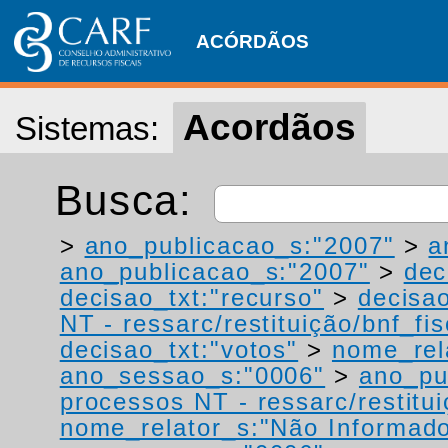
ACÓRDÃOS
Acordãos
Sistemas:
Busca:
>
ano_publicacao_s:"2007"
>
a
ano_publicacao_s:"2007"
>
dec
decisao_txt:"recurso"
>
decisao
NT - ressarc/restituição/bnf_fis
decisao_txt:"votos"
>
nome_rel
ano_sessao_s:"0006"
>
ano_pu
processos NT - ressarc/restituiç
nome_relator_s:"Não Informad