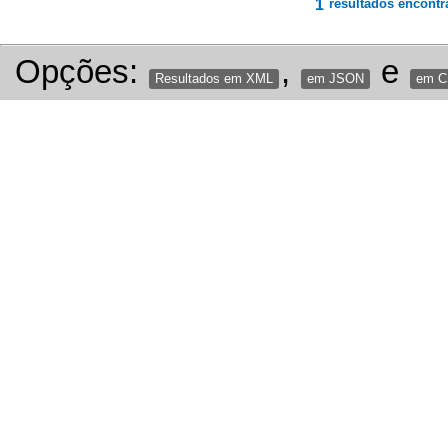
1
resultados encontr
Opções:
,
e
Resultados em XML
em JSON
em 