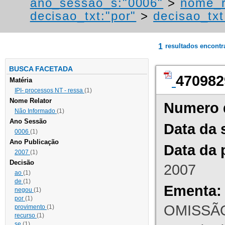
ano_sessao_s:"0006"
>
nome_r
decisao_txt:"por"
>
decisao_txt
1
resultados encont
BUSCA FACETADA
470982
Matéria
IPI- processos NT - ressa
(1)
Nome Relator
Numero 
Não Informado
(1)
Ano Sessão
Data da 
0006
(1)
Ano Publicação
Data da 
2007
(1)
Decisão
2007
ao
(1)
de
(1)
Ementa:
negou
(1)
por
(1)
OMISSÃO
provimento
(1)
recurso
(1)
se
(1)