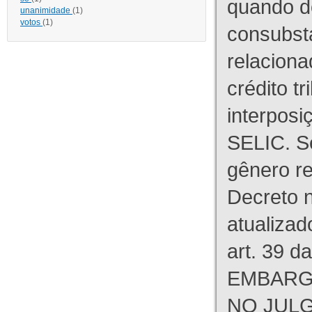
quando d
unanimidade
(1)
votos
(1)
consubst
relaciona
crédito tr
interpos
SELIC. S
gênero re
Decreto n
atualizad
art. 39 d
EMBARG
NO JULG