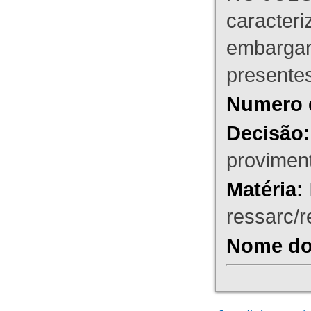
caracteri
embargant
presente
Numero 
Decisão:
proviment
Matéria:
ressarc/re
Nome do 