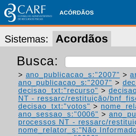
ACÓRDÃOS
Acordãos
Sistemas:
Busca:
>
ano_publicacao_s:"2007"
>
a
ano_publicacao_s:"2007"
>
dec
decisao_txt:"recurso"
>
decisao
NT - ressarc/restituição/bnf_fis
decisao_txt:"votos"
>
nome_rel
ano_sessao_s:"0006"
>
ano_pu
processos NT - ressarc/restituiç
nome_relator_s:"Não Informad