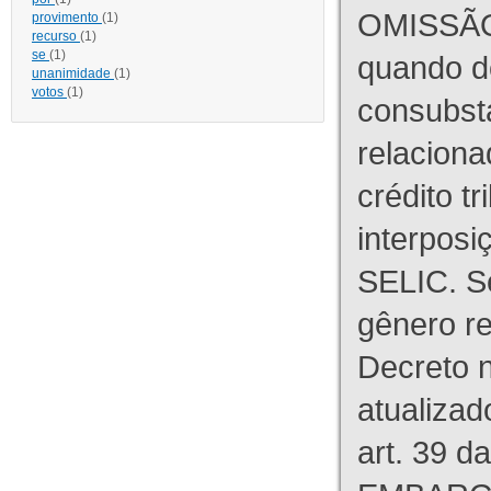
OMISSÃO
provimento
(1)
recurso
(1)
se
(1)
quando d
unanimidade
(1)
votos
(1)
consubst
relaciona
crédito tr
interpos
SELIC. S
gênero re
Decreto n
atualizad
art. 39 d