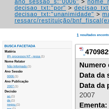
ano_sessao_s:"0006"
>
nome_r
decisao_txt:"por"
>
decisao_txt
decisao_txt:"unanimidade"
>
ma
ressarc/restituição/bnf_fiscal(ex
1
resultados encont
BUSCA FACETADA
470982
Matéria
IPI- processos NT - ressa
(1)
Nome Relator
Numero 
Não Informado
(1)
Ano Sessão
Data da 
0006
(1)
Ano Publicação
Data da 
2007
(1)
Decisão
2007
ao
(1)
de
(1)
Ementa:
negou
(1)
por
(1)