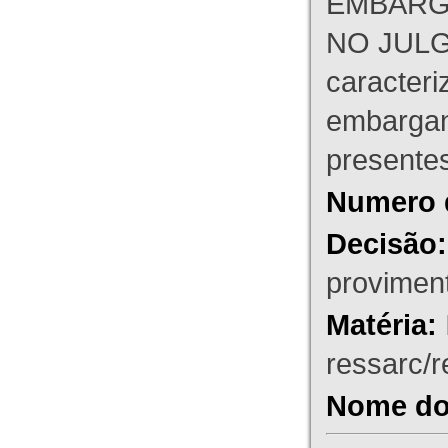
EMBARG
NO JULG
caracteri
embargant
presente
Numero 
Decisão:
proviment
Matéria:
ressarc/re
Nome do 