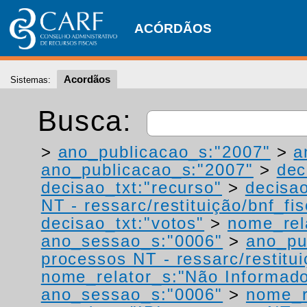
ACÓRDÃOS
Acordãos
Sistemas:
Busca:
>
ano_publicacao_s:"2007"
>
a
ano_publicacao_s:"2007"
>
dec
decisao_txt:"recurso"
>
decisao
NT - ressarc/restituição/bnf_fis
decisao_txt:"votos"
>
nome_rel
ano_sessao_s:"0006"
>
ano_pu
processos NT - ressarc/restituiç
nome_relator_s:"Não Informad
ano_sessao_s:"0006"
>
nome_r