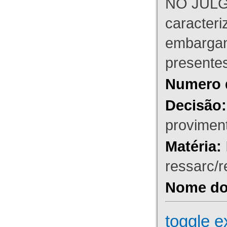
NO JULG
caracteri
embargant
presente
Numero 
Decisão:
proviment
Matéria:
ressarc/re
Nome do 
toggle e