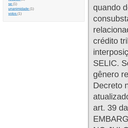
se
(1)
quando d
unanimidade
(1)
votos
(1)
consubst
relaciona
crédito tr
interpos
SELIC. S
gênero re
Decreto n
atualizad
art. 39 d
EMBARG