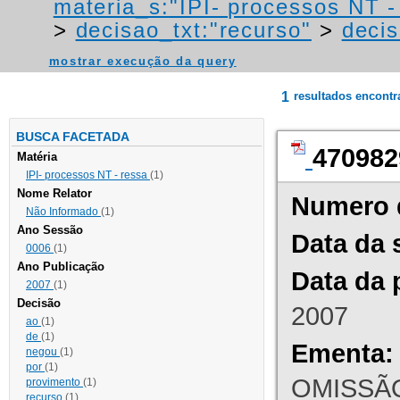
materia_s:"IPI- processos NT - r
>
decisao_txt:"recurso"
>
decis
mostrar execução da query
1
resultados encont
BUSCA FACETADA
470982
Matéria
IPI- processos NT - ressa
(1)
Nome Relator
Numero 
Não Informado
(1)
Ano Sessão
Data da 
0006
(1)
Ano Publicação
Data da 
2007
(1)
Decisão
2007
ao
(1)
de
(1)
Ementa:
negou
(1)
por
(1)
OMISSÃO
provimento
(1)
recurso
(1)