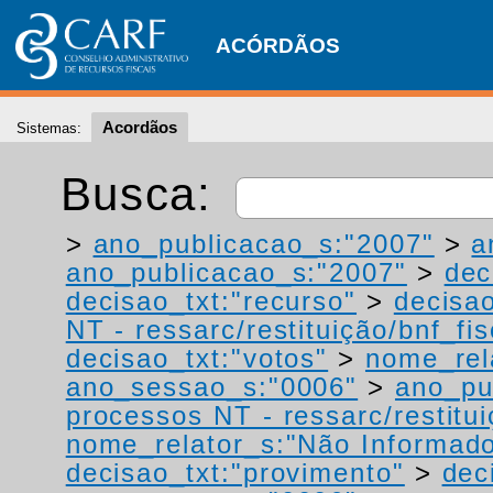
ACÓRDÃOS
Acordãos
Sistemas:
Busca:
>
ano_publicacao_s:"2007"
>
a
ano_publicacao_s:"2007"
>
dec
decisao_txt:"recurso"
>
decisao
NT - ressarc/restituição/bnf_fis
decisao_txt:"votos"
>
nome_rel
ano_sessao_s:"0006"
>
ano_pu
processos NT - ressarc/restituiç
nome_relator_s:"Não Informad
decisao_txt:"provimento"
>
dec