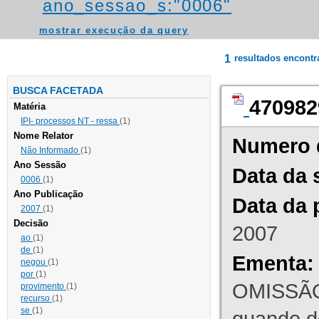
ano_sessao_s:"0006"
mostrar execução da query
1
resultados encont
BUSCA FACETADA
470982
Matéria
IPI- processos NT - ressa
(1)
Nome Relator
Numero 
Não Informado
(1)
Ano Sessão
Data da 
0006
(1)
Ano Publicação
Data da 
2007
(1)
Decisão
2007
ao
(1)
de
(1)
Ementa:
negou
(1)
por
(1)
OMISSÃO
provimento
(1)
recurso
(1)
se
(1)
quando d