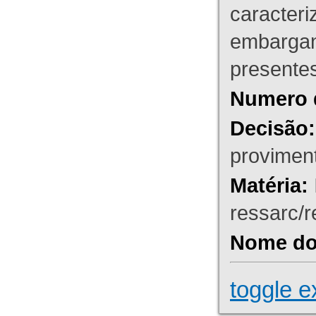
caracteri
embargant
presente
Numero 
Decisão:
proviment
Matéria:
ressarc/re
Nome do 
toggle e