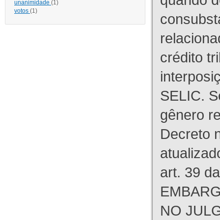
unanimidade
(1)
votos
(1)
consubst
relaciona
crédito tr
interpos
SELIC. S
gênero re
Decreto n
atualizad
art. 39 d
EMBARG
NO JULG