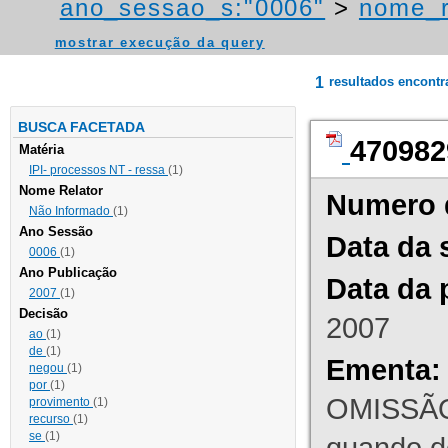
ano_sessao_s:"0006"
>
nome_r
mostrar execução da query
1
resultados encont
BUSCA FACETADA
470982
Matéria
IPI- processos NT - ressa
(1)
Nome Relator
Numero 
Não Informado
(1)
Ano Sessão
Data da 
0006
(1)
Ano Publicação
Data da 
2007
(1)
Decisão
2007
ao
(1)
de
(1)
Ementa:
negou
(1)
por
(1)
OMISSÃO
provimento
(1)
recurso
(1)
se
(1)
quando d