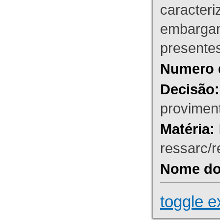
caracteri
embargant
presente
Numero 
Decisão:
proviment
Matéria:
ressarc/re
Nome do 
toggle e