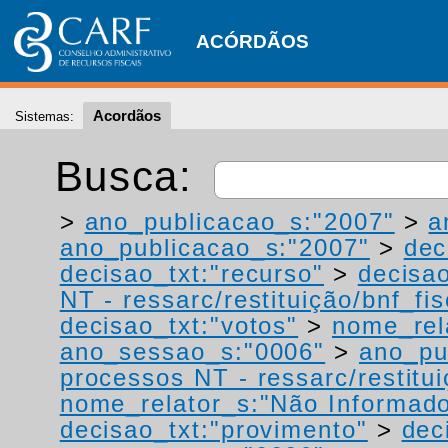
ACÓRDÃOS
Acordãos
Sistemas:
Busca:
>
ano_publicacao_s:"2007"
>
a
ano_publicacao_s:"2007"
>
dec
decisao_txt:"recurso"
>
decisao
NT - ressarc/restituição/bnf_fis
decisao_txt:"votos"
>
nome_rel
ano_sessao_s:"0006"
>
ano_pu
processos NT - ressarc/restituiç
nome_relator_s:"Não Informad
decisao_txt:"provimento"
>
dec