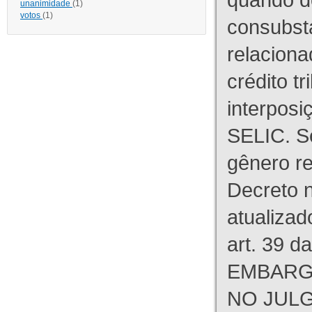
unanimidade
(1)
votos
(1)
consubst
relaciona
crédito tr
interpos
SELIC. S
gênero re
Decreto n
atualizad
art. 39 d
EMBARG
NO JULG