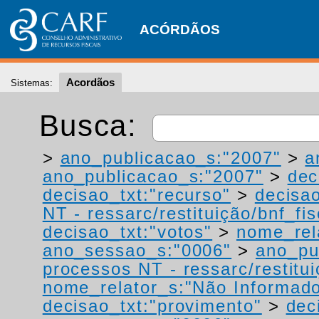
ACÓRDÃOS
Acordãos
Sistemas:
Busca:
>
ano_publicacao_s:"2007"
>
a
ano_publicacao_s:"2007"
>
dec
decisao_txt:"recurso"
>
decisao
NT - ressarc/restituição/bnf_fis
decisao_txt:"votos"
>
nome_rel
ano_sessao_s:"0006"
>
ano_pu
processos NT - ressarc/restituiç
nome_relator_s:"Não Informad
decisao_txt:"provimento"
>
dec