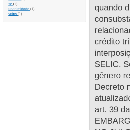
se
(1)
quando d
unanimidade
(1)
votos
(1)
consubst
relaciona
crédito tr
interpos
SELIC. S
gênero re
Decreto n
atualizad
art. 39 d
EMBARG