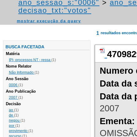
ano_sessao_s:"0006"
>
ano_se
decisao_txt:"votos"
mostrar execução da query
1
resultados encont
BUSCA FACETADA
470982
Matéria
IPI- processos NT - ressa
(1)
Nome Relator
Numero 
Não Informado
(1)
Ano Sessão
Data da 
0006
(1)
Ano Publicação
Data da 
2007
(1)
Decisão
2007
ao
(1)
de
(1)
Ementa:
negou
(1)
por
(1)
OMISSÃO
provimento
(1)
recurso
(1)