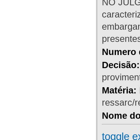
NO JULG
caracteri
embargant
presente
Numero 
Decisão:
proviment
Matéria:
ressarc/re
Nome do 
toggle e