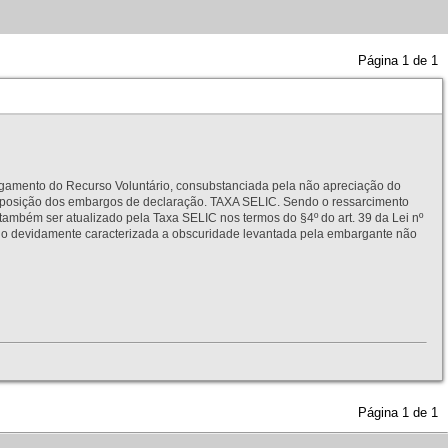
Página
1
de
1
to do Recurso Voluntário, consubstanciada pela não apreciação do
interposição dos embargos de declaração. TAXA SELIC. Sendo o ressarcimento
também ser atualizado pela Taxa SELIC nos termos do §4º do art. 39 da Lei nº
idamente caracterizada a obscuridade levantada pela embargante não
Página
1
de
1