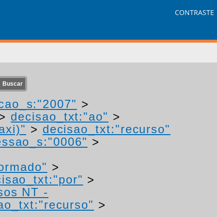
CONTRASTE
cao_s:"2007"
>
>
decisao_txt:"ao"
>
axi)"
>
decisao_txt:"recurso"
ssao_s:"0006"
>
formado"
>
isao_txt:"por"
>
sos NT -
ao_txt:"recurso"
>