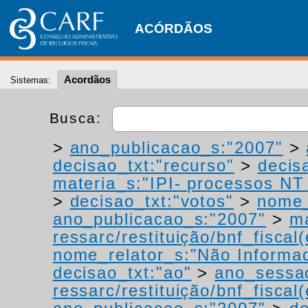
ACÓRDÃOS
Acordãos
Sistemas:
Busca:
>
ano_publicacao_s:"2007"
>
decisao_txt:"recurso"
>
decis
materia_s:"IPI- processos NT -
>
decisao_txt:"votos"
>
nome_
ano_publicacao_s:"2007"
>
ma
ressarc/restituição/bnf_fiscal(
nome_relator_s:"Não Informa
decisao_txt:"ao"
>
ano_sessa
ressarc/restituição/bnf_fiscal(