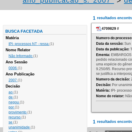
ano_publicacao_s:"2007"
>
de
1
resultados encont
4709829
#
BUSCA FACETADA
Matéria
Numero do processo
Data da sessão:
Sun 
IPI- processos NT - ressa
(1)
Data da publicação:
T
Nome Relator
Ementa:
EMBARGOS DE
Não Informado
(1)
pedido relacionado co
Ano Sessão
uma espécie do gênero
0006
(1)
9.250/95. Recurso p
se justifica a interp
Ano Publicação
Numero da decisão:
2
2007
(1)
Decisão:
Por unanimid
Decisão
Matéria:
IPI- processos
ao
(1)
Nome do relator:
Não 
de
(1)
negou
(1)
por
(1)
provimento
(1)
recurso
(1)
1
resultados encontr
se
(1)
unanimidade
(1)