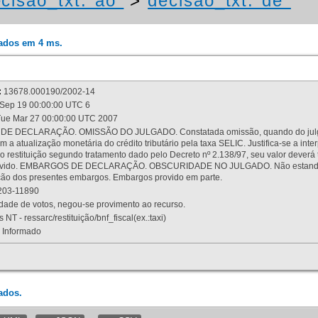
cisao_txt:"ao"
>
decisao_txt:"de"
rados em 4 ms.
:
13678.000190/2002-14
Sep 19 00:00:00 UTC 6
ue Mar 27 00:00:00 UTC 2007
 DECLARAÇÃO. OMISSÃO DO JULGADO. Constatada omissão, quando do julgamen
m a atualização monetária do crédito tributário pela taxa SELIC. Justifica-se a 
 restituição segundo tratamento dado pelo Decreto nº 2.138/97, seu valor deverá 
rovido. EMBARGOS DE DECLARAÇÃO. OBSCURIDADE NO JULGADO. Não estando dev
osição dos presentes embargos. Embargos provido em parte.
03-11890
ade de votos, negou-se provimento ao recurso.
 NT - ressarc/restituição/bnf_fiscal(ex.:taxi)
Informado
ados.