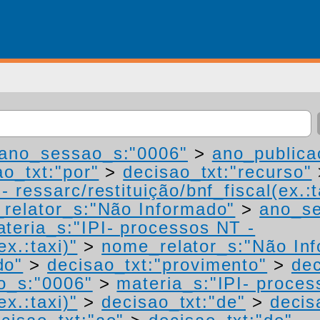
ano_sessao_s:"0006"
>
ano_publica
ao_txt:"por"
>
decisao_txt:"recurso"
 ressarc/restituição/bnf_fiscal(ex.:t
relator_s:"Não Informado"
>
ano_se
teria_s:"IPI- processos NT -
ex.:taxi)"
>
nome_relator_s:"Não In
do"
>
decisao_txt:"provimento"
>
dec
o_s:"0006"
>
materia_s:"IPI- proces
ex.:taxi)"
>
decisao_txt:"de"
>
decis