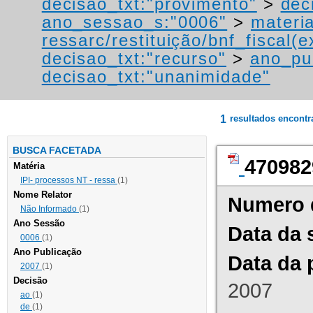
decisao_txt:"provimento"
>
dec
ano_sessao_s:"0006"
>
materi
ressarc/restituição/bnf_fiscal(ex
decisao_txt:"recurso"
>
ano_pu
decisao_txt:"unanimidade"
1
resultados encont
BUSCA FACETADA
470982
Matéria
IPI- processos NT - ressa
(1)
Nome Relator
Numero 
Não Informado
(1)
Ano Sessão
Data da 
0006
(1)
Ano Publicação
Data da 
2007
(1)
Decisão
2007
ao
(1)
de
(1)