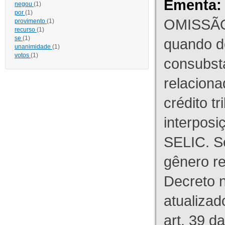
Ementa:
negou
(1)
por
(1)
OMISSÃO
provimento
(1)
recurso
(1)
se
(1)
quando d
unanimidade
(1)
votos
(1)
consubst
relaciona
crédito tr
interpos
SELIC. S
gênero re
Decreto n
atualizad
art. 39 d