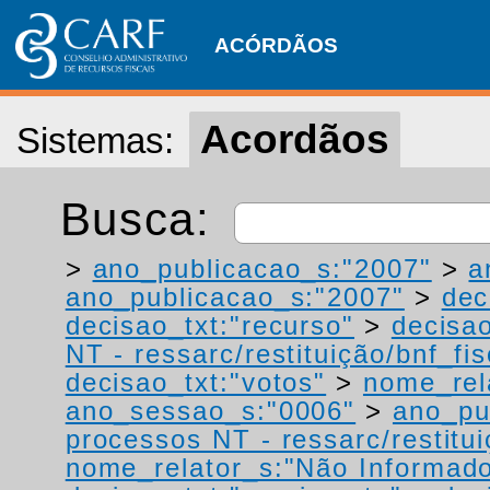
ACÓRDÃOS
Acordãos
Sistemas:
Busca:
>
ano_publicacao_s:"2007"
>
a
ano_publicacao_s:"2007"
>
dec
decisao_txt:"recurso"
>
decisao
NT - ressarc/restituição/bnf_fis
decisao_txt:"votos"
>
nome_rel
ano_sessao_s:"0006"
>
ano_pu
processos NT - ressarc/restituiç
nome_relator_s:"Não Informad