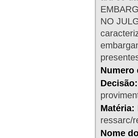
EMBARG
NO JULG
caracteri
embargant
presente
Numero 
Decisão:
proviment
Matéria:
ressarc/re
Nome do 