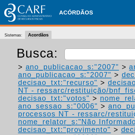
ACÓRDÃOS
Acordãos
Sistemas:
Busca:
>
ano_publicacao_s:"2007"
>
a
ano_publicacao_s:"2007"
>
dec
decisao_txt:"recurso"
>
decisao
NT - ressarc/restituição/bnf_fis
decisao_txt:"votos"
>
nome_rel
ano_sessao_s:"0006"
>
ano_pu
processos NT - ressarc/restituiç
nome_relator_s:"Não Informad
decisao_txt:"provimento"
>
dec