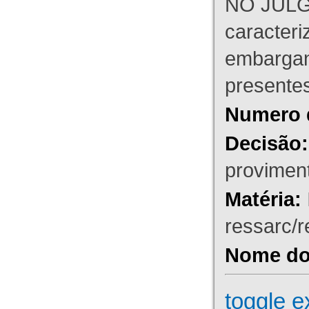
NO JULG
caracteri
embargant
presente
Numero 
Decisão:
proviment
Matéria:
ressarc/re
Nome do 
toggle e