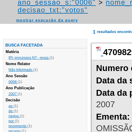
ano_sessao_s:"0006"
>
nome_r
decisao_txt:"votos"
mostrar execução da query
1
resultados encont
BUSCA FACETADA
470982
Matéria
IPI- processos NT - ressa
(1)
Nome Relator
Numero 
Não Informado
(1)
Ano Sessão
Data da 
0006
(1)
Ano Publicação
Data da 
2007
(1)
Decisão
2007
ao
(1)
de
(1)
Ementa:
negou
(1)
por
(1)
OMISSÃO
provimento
(1)
recurso
(1)