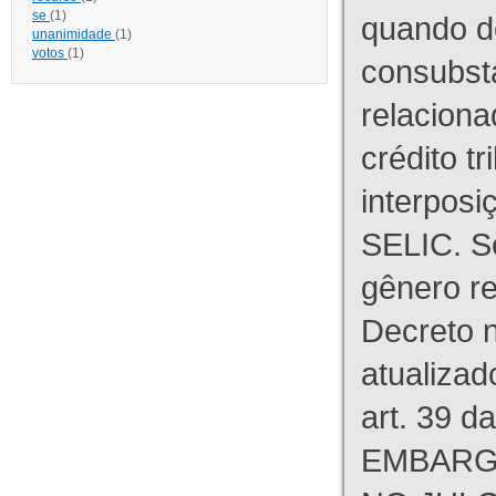
se
(1)
quando d
unanimidade
(1)
votos
(1)
consubst
relaciona
crédito tr
interpos
SELIC. S
gênero re
Decreto n
atualizad
art. 39 d
EMBARG