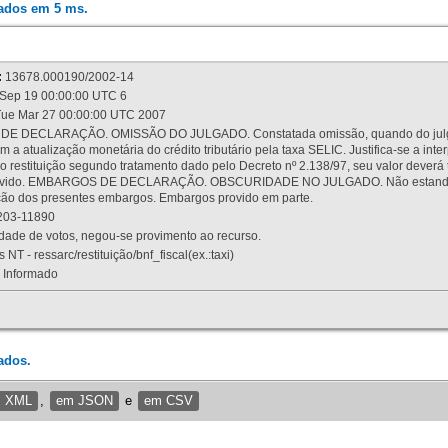
rados em 5 ms.
:
13678.000190/2002-14
Sep 19 00:00:00 UTC 6
ue Mar 27 00:00:00 UTC 2007
 DECLARAÇÃO. OMISSÃO DO JULGADO. Constatada omissão, quando do julgamen
m a atualização monetária do crédito tributário pela taxa SELIC. Justifica-se a 
 restituição segundo tratamento dado pelo Decreto nº 2.138/97, seu valor deverá 
rovido. EMBARGOS DE DECLARAÇÃO. OBSCURIDADE NO JULGADO. Não estando dev
osição dos presentes embargos. Embargos provido em parte.
03-11890
ade de votos, negou-se provimento ao recurso.
 NT - ressarc/restituição/bnf_fiscal(ex.:taxi)
Informado
ados.
m XML
,
em JSON
e
em CSV