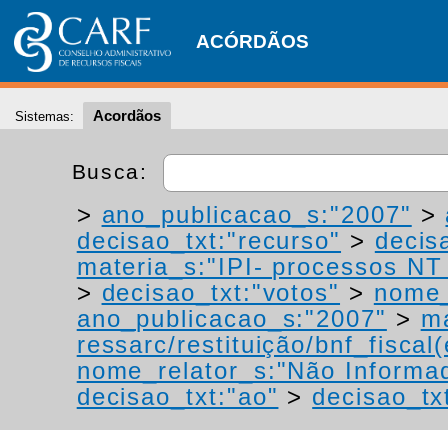
ACÓRDÃOS
Acordãos
Sistemas:
Busca:
>
ano_publicacao_s:"2007"
>
decisao_txt:"recurso"
>
decis
materia_s:"IPI- processos NT -
>
decisao_txt:"votos"
>
nome_
ano_publicacao_s:"2007"
>
ma
ressarc/restituição/bnf_fiscal(
nome_relator_s:"Não Informa
decisao_txt:"ao"
>
decisao_tx