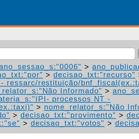
ano_sessao_s:"0006"
>
ano_publica
ao_txt:"por"
>
decisao_txt:"recurso"
 ressarc/restituição/bnf_fiscal(ex.:t
relator_s:"Não Informado"
>
ano_se
teria_s:"IPI- processos NT -
ex.:taxi)"
>
nome_relator_s:"Não In
do"
>
decisao_txt:"provimento"
>
dec
t:"se"
>
decisao_txt:"votos"
>
decisa