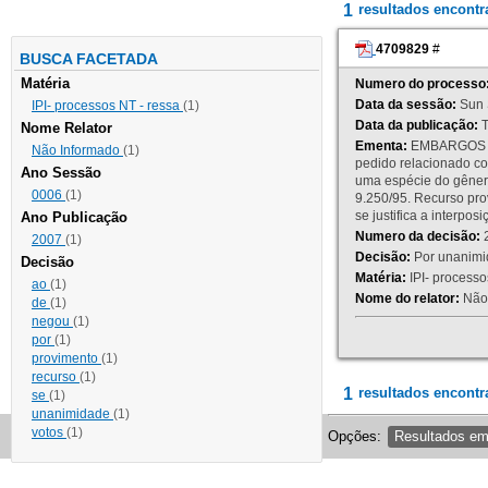
1
resultados encont
4709829
#
BUSCA FACETADA
Matéria
Numero do processo
Data da sessão:
Sun 
IPI- processos NT - ressa
(1)
Data da publicação:
T
Nome Relator
Ementa:
EMBARGOS DE
Não Informado
(1)
pedido relacionado co
Ano Sessão
uma espécie do gênero
0006
(1)
9.250/95. Recurso p
se justifica a interp
Ano Publicação
Numero da decisão:
2
2007
(1)
Decisão:
Por unanimid
Decisão
Matéria:
IPI- processos
ao
(1)
Nome do relator:
Não 
de
(1)
negou
(1)
por
(1)
provimento
(1)
recurso
(1)
1
resultados encontr
se
(1)
unanimidade
(1)
votos
(1)
Opções:
Resultados e