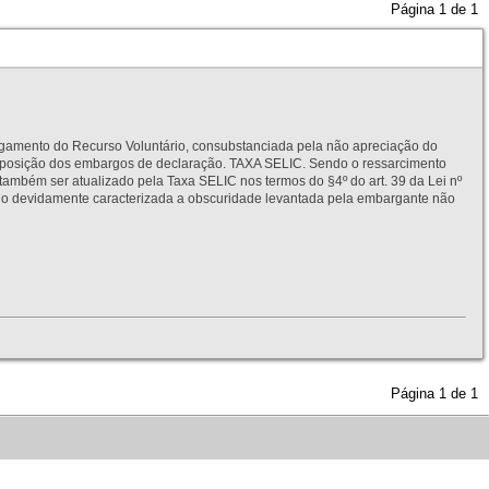
Página
1
de
1
to do Recurso Voluntário, consubstanciada pela não apreciação do
interposição dos embargos de declaração. TAXA SELIC. Sendo o ressarcimento
também ser atualizado pela Taxa SELIC nos termos do §4º do art. 39 da Lei nº
idamente caracterizada a obscuridade levantada pela embargante não
Página
1
de
1