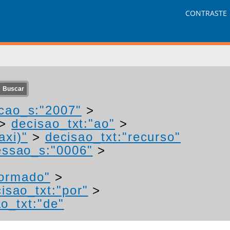
CONTRASTE
cao_s:"2007"
>
>
decisao_txt:"ao"
>
axi)"
>
decisao_txt:"recurso"
ssao_s:"0006"
>
formado"
>
isao_txt:"por"
>
o_txt:"de"