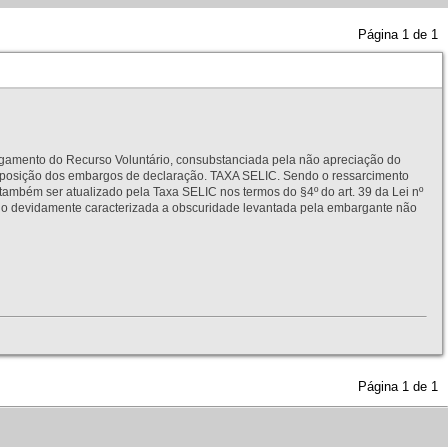
Página
1
de
1
to do Recurso Voluntário, consubstanciada pela não apreciação do
interposição dos embargos de declaração. TAXA SELIC. Sendo o ressarcimento
também ser atualizado pela Taxa SELIC nos termos do §4º do art. 39 da Lei nº
idamente caracterizada a obscuridade levantada pela embargante não
Página
1
de
1