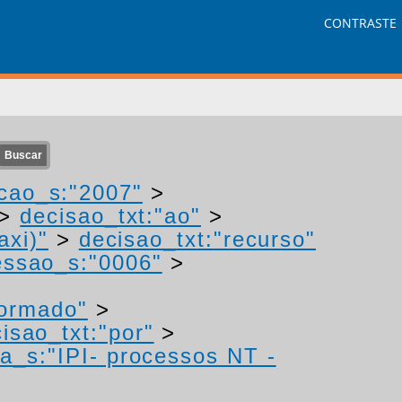
CONTRASTE
cao_s:"2007"
>
>
decisao_txt:"ao"
>
axi)"
>
decisao_txt:"recurso"
ssao_s:"0006"
>
formado"
>
isao_txt:"por"
>
a_s:"IPI- processos NT -