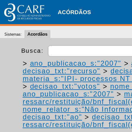
ACÓRDÃOS
Acordãos
Sistemas:
Busca:
>
ano_publicacao_s:"2007"
>
decisao_txt:"recurso"
>
decis
materia_s:"IPI- processos NT -
>
decisao_txt:"votos"
>
nome_
ano_publicacao_s:"2007"
>
ma
ressarc/restituição/bnf_fiscal(
nome_relator_s:"Não Informa
decisao_txt:"ao"
>
decisao_tx
ressarc/restituição/bnf_fiscal(