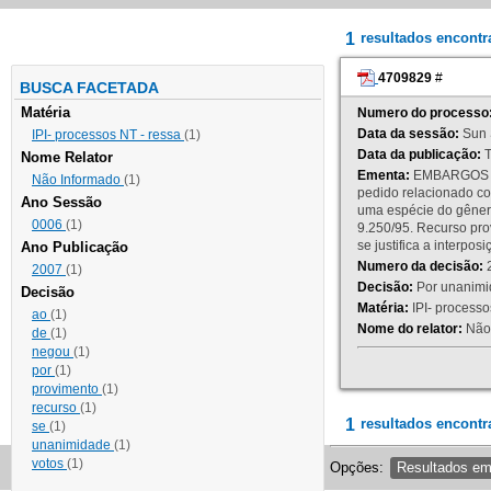
1
resultados encont
4709829
#
BUSCA FACETADA
Matéria
Numero do processo
Data da sessão:
Sun 
IPI- processos NT - ressa
(1)
Data da publicação:
T
Nome Relator
Ementa:
EMBARGOS DE
Não Informado
(1)
pedido relacionado co
Ano Sessão
uma espécie do gênero
0006
(1)
9.250/95. Recurso p
se justifica a interp
Ano Publicação
Numero da decisão:
2
2007
(1)
Decisão:
Por unanimid
Decisão
Matéria:
IPI- processos
ao
(1)
Nome do relator:
Não 
de
(1)
negou
(1)
por
(1)
provimento
(1)
recurso
(1)
1
resultados encontr
se
(1)
unanimidade
(1)
votos
(1)
Opções:
Resultados e