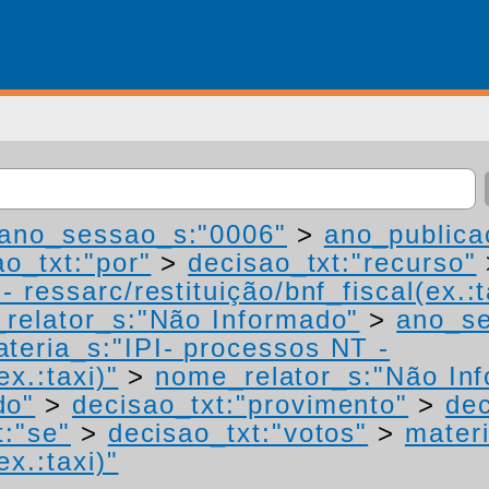
ano_sessao_s:"0006"
>
ano_publica
ao_txt:"por"
>
decisao_txt:"recurso"
 ressarc/restituição/bnf_fiscal(ex.:t
relator_s:"Não Informado"
>
ano_se
teria_s:"IPI- processos NT -
ex.:taxi)"
>
nome_relator_s:"Não In
do"
>
decisao_txt:"provimento"
>
dec
t:"se"
>
decisao_txt:"votos"
>
materi
ex.:taxi)"