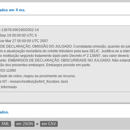
rados em 4 ms.
:
13678.000190/2002-14
Sep 19 00:00:00 UTC 6
ue Mar 27 00:00:00 UTC 2007
 DECLARAÇÃO. OMISSÃO DO JULGADO. Constatada omissão, quando do julgamen
m a atualização monetária do crédito tributário pela taxa SELIC. Justifica-se a 
 restituição segundo tratamento dado pelo Decreto nº 2.138/97, seu valor deverá 
rovido. EMBARGOS DE DECLARAÇÃO. OBSCURIDADE NO JULGADO. Não estando dev
osição dos presentes embargos. Embargos provido em parte.
03-11890
ade de votos, negou-se provimento ao recurso.
 NT - ressarc/restituição/bnf_fiscal(ex.:taxi)
Informado
ados.
m XML
,
em JSON
e
em CSV