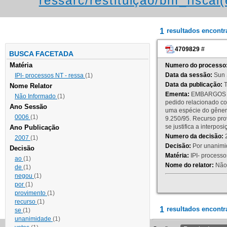
ressarc/restituição/bnf_fiscal(
1
resultados encont
4709829
#
BUSCA FACETADA
Matéria
Numero do processo
Data da sessão:
Sun 
IPI- processos NT - ressa
(1)
Data da publicação:
T
Nome Relator
Ementa:
EMBARGOS DE
Não Informado
(1)
pedido relacionado co
Ano Sessão
uma espécie do gênero
0006
(1)
9.250/95. Recurso p
se justifica a interp
Ano Publicação
Numero da decisão:
2
2007
(1)
Decisão:
Por unanimid
Decisão
Matéria:
IPI- processos
ao
(1)
Nome do relator:
Não 
de
(1)
negou
(1)
por
(1)
provimento
(1)
recurso
(1)
1
resultados encontr
se
(1)
unanimidade
(1)