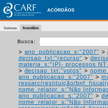
ACÓRDÃOS
Acordãos
Sistemas:
Busca:
>
ano_publicacao_s:"2007"
>
decisao_txt:"recurso"
>
decis
materia_s:"IPI- processos NT -
>
decisao_txt:"votos"
>
nome_
ano_publicacao_s:"2007"
>
ma
ressarc/restituição/bnf_fiscal(
nome_relator_s:"Não Informa
ano_publicacao_s:"2007"
>
de
nome_relator_s:"Não Informa