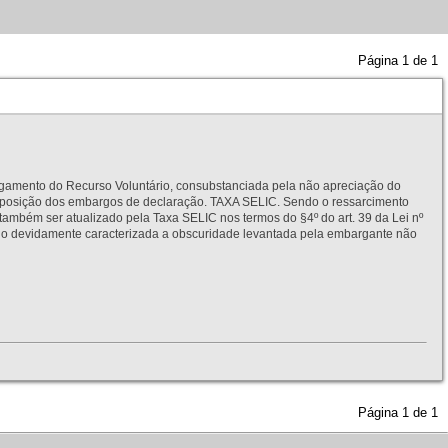
Página
1
de
1
to do Recurso Voluntário, consubstanciada pela não apreciação do
interposição dos embargos de declaração. TAXA SELIC. Sendo o ressarcimento
também ser atualizado pela Taxa SELIC nos termos do §4º do art. 39 da Lei nº
idamente caracterizada a obscuridade levantada pela embargante não
Página
1
de
1