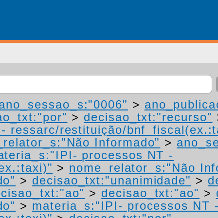
ano_sessao_s:"0006"
>
ano_publica
ao_txt:"por"
>
decisao_txt:"recurso"
 ressarc/restituição/bnf_fiscal(ex.:t
relator_s:"Não Informado"
>
ano_se
teria_s:"IPI- processos NT -
ex.:taxi)"
>
nome_relator_s:"Não In
do"
>
decisao_txt:"unanimidade"
>
d
cisao_txt:"ao"
>
decisao_txt:"ao"
>
do"
>
materia_s:"IPI- processos NT 