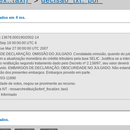
ex.:taxi)"
>
decisao_txt:"por"
rados em 4 ms.
:
13678.000190/2002-14
Sep 19 00:00:00 UTC 6
ue Mar 27 00:00:00 UTC 2007
 DECLARAÇÃO. OMISSÃO DO JULGADO. Constatada omissão, quando do julgamen
m a atualização monetária do crédito tributário pela taxa SELIC. Justifica-se a 
 restituição segundo tratamento dado pelo Decreto nº 2.138/97, seu valor deverá 
rovido. EMBARGOS DE DECLARAÇÃO. OBSCURIDADE NO JULGADO. Não estando dev
osição dos presentes embargos. Embargos provido em parte.
03-11890
ade de votos, negou-se provimento ao recurso.
 NT - ressarc/restituição/bnf_fiscal(ex.:taxi)
Informado
ados.