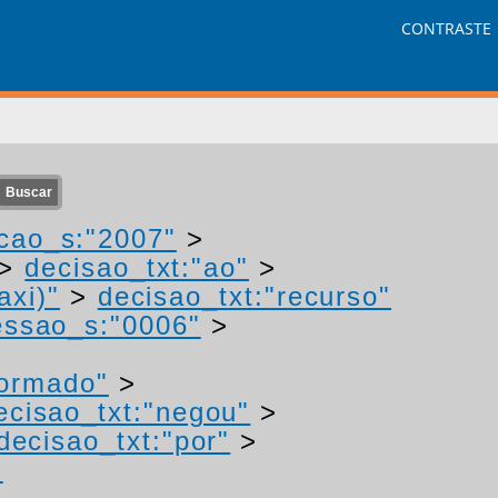
CONTRASTE
cao_s:"2007"
>
>
decisao_txt:"ao"
>
axi)"
>
decisao_txt:"recurso"
ssao_s:"0006"
>
formado"
>
ecisao_txt:"negou"
>
decisao_txt:"por"
>
-