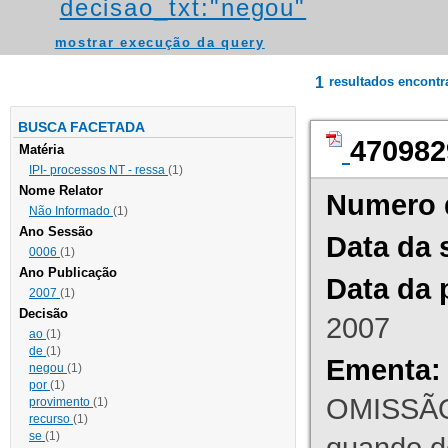
decisao_txt:"negou"
mostrar execução da query
1
resultados encont
BUSCA FACETADA
470982
Matéria
IPI- processos NT - ressa
(1)
Nome Relator
Numero 
Não Informado
(1)
Ano Sessão
Data da 
0006
(1)
Ano Publicação
Data da 
2007
(1)
Decisão
2007
ao
(1)
de
(1)
Ementa:
negou
(1)
por
(1)
OMISSÃO
provimento
(1)
recurso
(1)
se
(1)
quando d