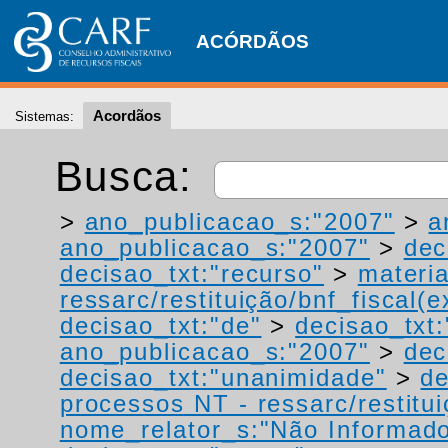
ACÓRDÃOS
Acordãos
Sistemas:
Busca:
>
ano_publicacao_s:"2007"
>
a
ano_publicacao_s:"2007"
>
dec
decisao_txt:"recurso"
>
materia
ressarc/restituição/bnf_fiscal(ex
decisao_txt:"de"
>
decisao_txt
ano_publicacao_s:"2007"
>
dec
decisao_txt:"unanimidade"
>
de
processos NT - ressarc/restituiç
nome_relator_s:"Não Informad