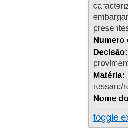
caracteri
embargant
presente
Numero 
Decisão:
proviment
Matéria:
ressarc/re
Nome do 
toggle e