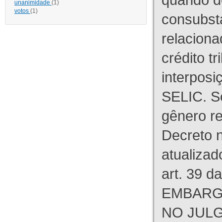
unanimidade
(1)
votos
(1)
consubst
relaciona
crédito tr
interpos
SELIC. S
gênero re
Decreto n
atualizad
art. 39 d
EMBARG
NO JULG