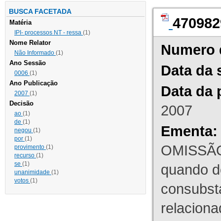
BUSCA FACETADA
470982
Matéria
IPI- processos NT - ressa
(1)
Nome Relator
Numero 
Não Informado
(1)
Ano Sessão
Data da 
0006
(1)
Ano Publicação
Data da 
2007
(1)
Decisão
2007
ao
(1)
de
(1)
Ementa:
negou
(1)
por
(1)
OMISSÃO
provimento
(1)
recurso
(1)
se
(1)
quando d
unanimidade
(1)
votos
(1)
consubst
relaciona