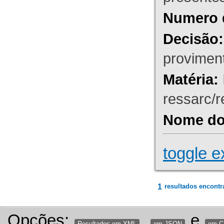
Numero 
Decisão:
proviment
Matéria:
ressarc/re
Nome do 
toggle e
1
resultados encontr
Opções:
,
e
Resultados em XML
em JSON
em 