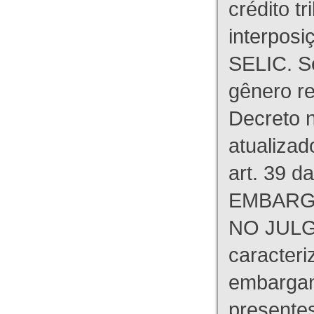
crédito tr
interpos
SELIC. S
gênero re
Decreto n
atualizad
art. 39 d
EMBARG
NO JULG
caracteri
embargant
presente