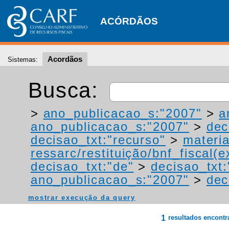
ACÓRDÃOS
Acordãos
Sistemas:
Busca:
>
ano_publicacao_s:"2007"
>
a
ano_publicacao_s:"2007"
>
dec
decisao_txt:"recurso"
>
materia
ressarc/restituição/bnf_fiscal(ex
decisao_txt:"de"
>
decisao_txt
ano_publicacao_s:"2007"
>
dec
mostrar execução da query
1
resultados encont