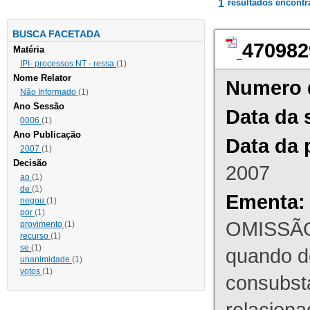
1
resultados encont
BUSCA FACETADA
470982
Matéria
IPI- processos NT - ressa
(1)
Nome Relator
Numero 
Não Informado
(1)
Ano Sessão
Data da 
0006
(1)
Ano Publicação
Data da 
2007
(1)
Decisão
2007
ao
(1)
de
(1)
Ementa:
negou
(1)
por
(1)
OMISSÃO
provimento
(1)
recurso
(1)
se
(1)
quando d
unanimidade
(1)
votos
(1)
consubst
relaciona