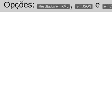
Opções:
,
e
Resultados em XML
em JSON
em 