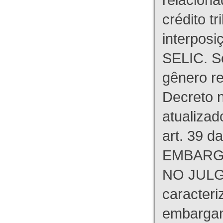
crédito tr
interpos
SELIC. S
gênero re
Decreto n
atualizad
art. 39 d
EMBARG
NO JULG
caracteri
embargant