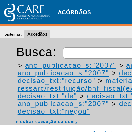
ACÓRDÃOS
Acordãos
Sistemas:
Busca:
>
ano_publicacao_s:"2007"
>
a
ano_publicacao_s:"2007"
>
dec
decisao_txt:"recurso"
>
materia
ressarc/restituição/bnf_fiscal(ex
decisao_txt:"de"
>
decisao_txt
ano_publicacao_s:"2007"
>
dec
decisao_txt:"negou"
mostrar execução da query