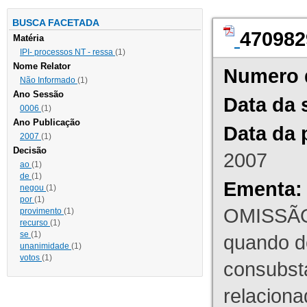
BUSCA FACETADA
470982
Matéria
IPI- processos NT - ressa
(1)
Nome Relator
Numero 
Não Informado
(1)
Ano Sessão
Data da 
0006
(1)
Ano Publicação
Data da 
2007
(1)
Decisão
2007
ao
(1)
de
(1)
Ementa:
negou
(1)
por
(1)
OMISSÃO
provimento
(1)
recurso
(1)
se
(1)
quando d
unanimidade
(1)
votos
(1)
consubst
relaciona