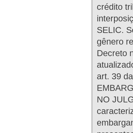
crédito tr
interpos
SELIC. S
gênero re
Decreto n
atualizad
art. 39 d
EMBARG
NO JULG
caracteri
embargant