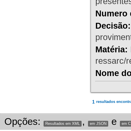
presente
Numero 
Decisão:
proviment
Matéria:
ressarc/re
Nome do 
1
resultados encontr
Opções:
,
e
Resultados em XML
em JSON
em 