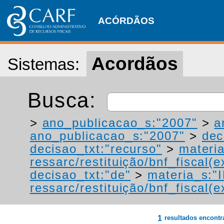
ACÓRDÃOS
Acordãos
Sistemas:
Busca:
>
ano_publicacao_s:"2007"
>
a
ano_publicacao_s:"2007"
>
dec
decisao_txt:"recurso"
>
materia
ressarc/restituição/bnf_fiscal(ex
decisao_txt:"de"
>
materia_s:"
ressarc/restituição/bnf_fiscal(ex
1
resultados encont