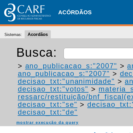
ACÓRDÃOS
Acordãos
Sistemas:
Busca:
>
ano_publicacao_s:"2007"
>
a
ano_publicacao_s:"2007"
>
dec
decisao_txt:"unanimidade"
>
a
decisao_txt:"votos"
>
materia_s
ressarc/restituição/bnf_fiscal(ex
decisao_txt:"se"
>
decisao_txt
decisao_txt:"de"
mostrar execução da query