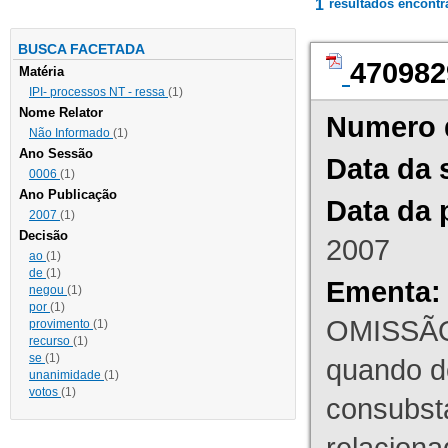
1
resultados encont
BUSCA FACETADA
470982
Matéria
IPI- processos NT - ressa
(1)
Nome Relator
Numero 
Não Informado
(1)
Ano Sessão
Data da 
0006
(1)
Ano Publicação
Data da 
2007
(1)
Decisão
2007
ao
(1)
de
(1)
Ementa:
negou
(1)
por
(1)
OMISSÃO
provimento
(1)
recurso
(1)
se
(1)
quando d
unanimidade
(1)
votos
(1)
consubst
relaciona