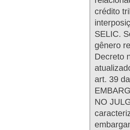
crédito tr
interpos
SELIC. S
gênero re
Decreto n
atualizad
art. 39 d
EMBARG
NO JULG
caracteri
embargant