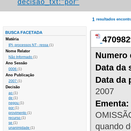
decisao_txt:"por"
1
resultados encont
BUSCA FACETADA
470982
Matéria
IPI- processos NT - ressa
(1)
Nome Relator
Numero 
Não Informado
(1)
Ano Sessão
Data da 
0006
(1)
Ano Publicação
Data da 
2007
(1)
Decisão
2007
ao
(1)
de
(1)
Ementa:
negou
(1)
por
(1)
OMISSÃO
provimento
(1)
recurso
(1)
se
(1)
quando d
unanimidade
(1)