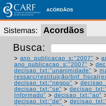
ACÓRDÃOS
Acordãos
Sistemas:
Busca:
>
ano_publicacao_s:"2007"
>
a
ano_publicacao_s:"2007"
>
dec
decisao_txt:"unanimidade"
>
ma
ressarc/restituição/bnf_fiscal(ex
decisao_txt:"negou"
>
decisao_
decisao_txt:"se"
>
decisao_txt
Informado"
>
decisao_txt:"ao"
decisao_txt:"de"
>
decisao_txt: