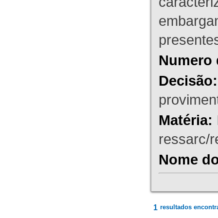
caracteri
embargant
presente
Numero 
Decisão:
proviment
Matéria:
ressarc/re
Nome do 
1
resultados encontr