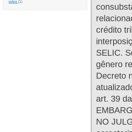
votos
(1)
consubst
relaciona
crédito tr
interpos
SELIC. S
gênero re
Decreto n
atualizad
art. 39 d
EMBARG
NO JULG