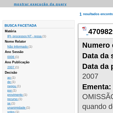
mostrar execução da query
1
resultados encont
BUSCA FACETADA
470982
Matéria
IPI- processos NT - ressa
(1)
Nome Relator
Numero 
Não Informado
(1)
Ano Sessão
Data da 
0006
(1)
Ano Publicação
Data da 
2007
(1)
Decisão
2007
ao
(1)
de
(1)
Ementa:
negou
(1)
por
(1)
OMISSÃO
provimento
(1)
recurso
(1)
se
(1)
quando d
unanimidade
(1)
votos
(1)