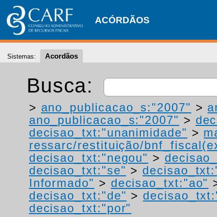
ACÓRDÃOS
Acordãos
Sistemas:
Busca:
>
ano_publicacao_s:"2007"
>
a
ano_publicacao_s:"2007"
>
dec
decisao_txt:"unanimidade"
>
ma
ressarc/restituição/bnf_fiscal(ex
decisao_txt:"negou"
>
decisao_
decisao_txt:"se"
>
decisao_txt
Informado"
>
decisao_txt:"ao"
decisao_txt:"de"
>
decisao_txt:
decisao_txt:"por"