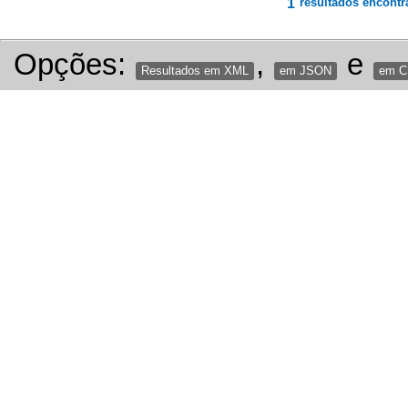
1
resultados encontr
Opções:
,
e
Resultados em XML
em JSON
em 