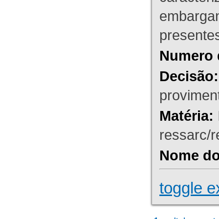
embargant
presente
Numero 
Decisão:
proviment
Matéria:
ressarc/re
Nome do 
toggle e