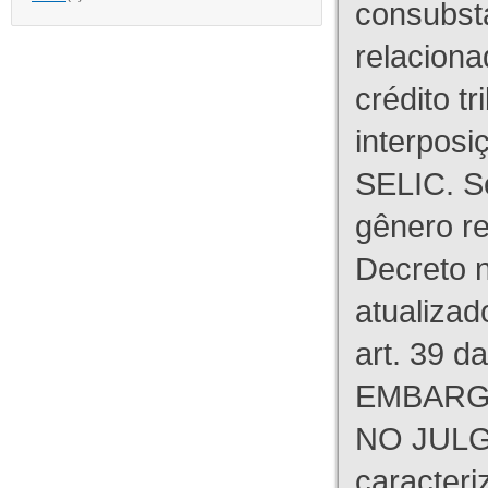
consubst
relaciona
crédito tr
interpos
SELIC. S
gênero re
Decreto n
atualizad
art. 39 d
EMBARG
NO JULG
caracteri