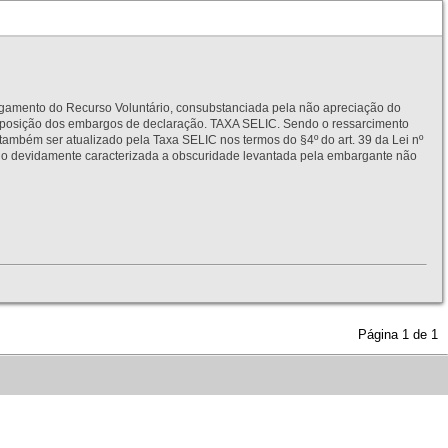
to do Recurso Voluntário, consubstanciada pela não apreciação do
interposição dos embargos de declaração. TAXA SELIC. Sendo o ressarcimento
também ser atualizado pela Taxa SELIC nos termos do §4º do art. 39 da Lei nº
idamente caracterizada a obscuridade levantada pela embargante não
Página
1
de
1