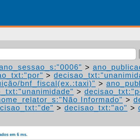
ano_sessao_s:"0006"
>
ano_publica
ao_txt:"por"
>
decisao_txt:"unanimid
ição/bnf_fiscal(ex.:taxi)"
>
ano_publ
o_txt:"unanimidade"
>
decisao_txt:"p
nome_relator_s:"Não Informado"
>
d
cisao_txt:"de"
>
decisao_txt:"ao"
>
rados em 6 ms.