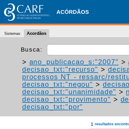
ACÓRDÃOS
Acordãos
Sistemas:
Busca:
>
ano_publicacao_s:"2007"
>
decisao_txt:"recurso"
>
decis
processos NT - ressarc/restitu
decisao_txt:"negou"
>
decisa
decisao_txt:"unanimidade"
>
decisao_txt:"provimento"
>
de
decisao_txt:"por"
1
resultados encont