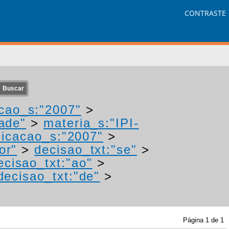
CONTRASTE
cao_s:"2007"
>
ade"
>
materia_s:"IPI-
icacao_s:"2007"
>
or"
>
decisao_txt:"se"
>
ecisao_txt:"ao"
>
decisao_txt:"de"
>
Página
1
de
1