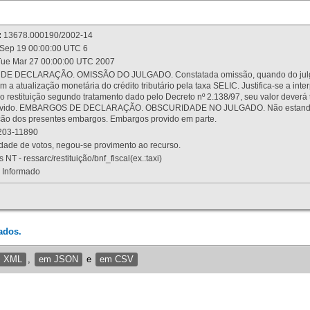
:
13678.000190/2002-14
Sep 19 00:00:00 UTC 6
ue Mar 27 00:00:00 UTC 2007
 DECLARAÇÃO. OMISSÃO DO JULGADO. Constatada omissão, quando do julgamen
m a atualização monetária do crédito tributário pela taxa SELIC. Justifica-se a 
 restituição segundo tratamento dado pelo Decreto nº 2.138/97, seu valor deverá 
rovido. EMBARGOS DE DECLARAÇÃO. OBSCURIDADE NO JULGADO. Não estando dev
osição dos presentes embargos. Embargos provido em parte.
03-11890
ade de votos, negou-se provimento ao recurso.
 NT - ressarc/restituição/bnf_fiscal(ex.:taxi)
Informado
ados.
m XML
,
em JSON
e
em CSV