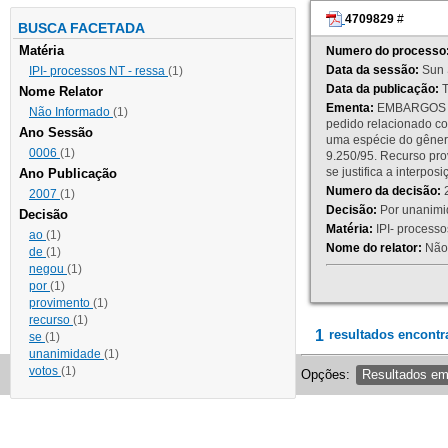
4709829
#
BUSCA FACETADA
Matéria
Numero do processo
Data da sessão:
Sun 
IPI- processos NT - ressa
(1)
Data da publicação:
T
Nome Relator
Ementa:
EMBARGOS DE
Não Informado
(1)
pedido relacionado co
Ano Sessão
uma espécie do gênero
0006
(1)
9.250/95. Recurso p
se justifica a interp
Ano Publicação
Numero da decisão:
2
2007
(1)
Decisão:
Por unanimid
Decisão
Matéria:
IPI- processos
ao
(1)
Nome do relator:
Não 
de
(1)
negou
(1)
por
(1)
provimento
(1)
recurso
(1)
1
resultados encontr
se
(1)
unanimidade
(1)
votos
(1)
Opções:
Resultados e