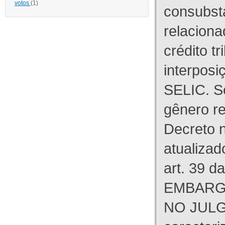
votos
(1)
consubst
relaciona
crédito tr
interpos
SELIC. S
gênero re
Decreto n
atualizad
art. 39 d
EMBARG
NO JULG