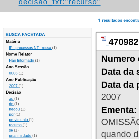
decisao_txt:"recurso"
1
resultados encont
BUSCA FACETADA
470982
Matéria
IPI- processos NT - ressa
(1)
Nome Relator
Numero 
Não Informado
(1)
Ano Sessão
Data da 
0006
(1)
Ano Publicação
Data da 
2007
(1)
Decisão
2007
ao
(1)
de
(1)
Ementa:
negou
(1)
por
(1)
OMISSÃO
provimento
(1)
recurso
(1)
se
(1)
quando d
unanimidade
(1)