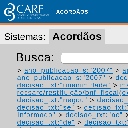
ACÓRDÃOS
Acordãos
Sistemas:
Busca:
>
ano_publicacao_s:"2007"
>
a
ano_publicacao_s:"2007"
>
dec
decisao_txt:"unanimidade"
>
ma
ressarc/restituição/bnf_fiscal(ex
decisao_txt:"negou"
>
decisao_
decisao_txt:"se"
>
decisao_txt
Informado"
>
decisao_txt:"ao"
decisao_txt:"de"
>
decisao_txt: