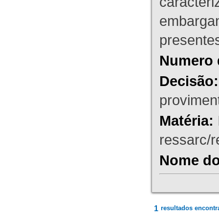
caracteri
embargant
presente
Numero 
Decisão:
proviment
Matéria:
ressarc/re
Nome do 
1
resultados encontr