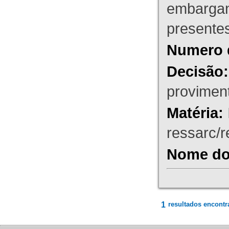
embargant
presente
Numero 
Decisão:
proviment
Matéria:
ressarc/re
Nome do 
1
resultados encontr