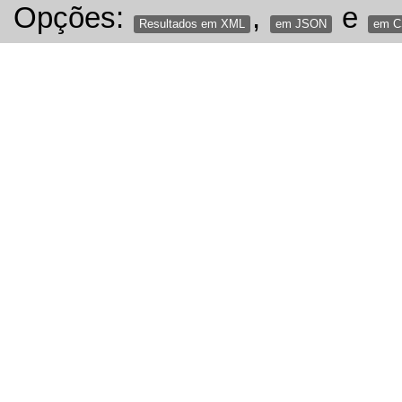
Opções:
,
e
Resultados em XML
em JSON
em 