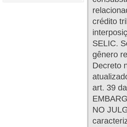
relaciona
crédito tr
interpos
SELIC. S
gênero re
Decreto n
atualizad
art. 39 d
EMBARG
NO JULG
caracteri