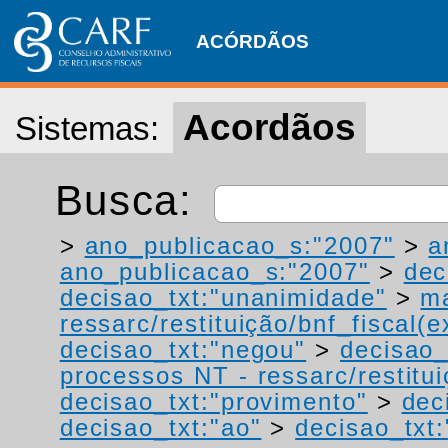
ACÓRDÃOS
Acordãos
Sistemas:
Busca:
>
ano_publicacao_s:"2007"
>
a
ano_publicacao_s:"2007"
>
dec
decisao_txt:"unanimidade"
>
ma
ressarc/restituição/bnf_fiscal(ex
decisao_txt:"negou"
>
decisao_
processos NT - ressarc/restituiç
decisao_txt:"provimento"
>
dec
decisao_txt:"ao"
>
decisao_txt: