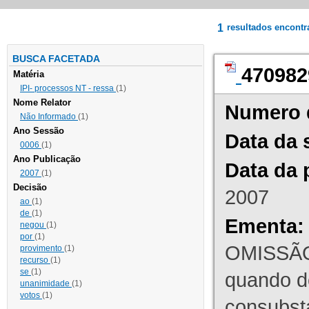
1
resultados encont
BUSCA FACETADA
470982
Matéria
IPI- processos NT - ressa
(1)
Nome Relator
Numero 
Não Informado
(1)
Ano Sessão
Data da 
0006
(1)
Ano Publicação
Data da 
2007
(1)
Decisão
2007
ao
(1)
de
(1)
Ementa:
negou
(1)
por
(1)
OMISSÃO
provimento
(1)
recurso
(1)
se
(1)
quando d
unanimidade
(1)
votos
(1)
consubst