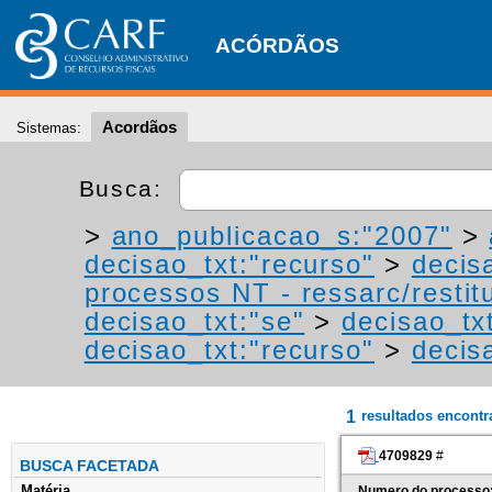
ACÓRDÃOS
Acordãos
Sistemas:
Busca:
>
ano_publicacao_s:"2007"
>
decisao_txt:"recurso"
>
decis
processos NT - ressarc/restitu
decisao_txt:"se"
>
decisao_tx
decisao_txt:"recurso"
>
decis
1
resultados encont
4709829
#
BUSCA FACETADA
Matéria
Numero do processo