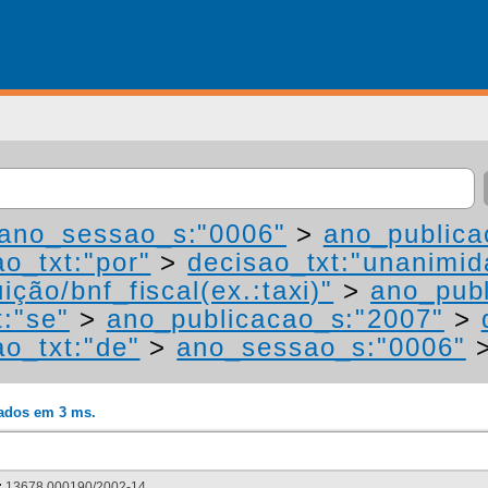
ano_sessao_s:"0006"
>
ano_publica
ao_txt:"por"
>
decisao_txt:"unanimid
ição/bnf_fiscal(ex.:taxi)"
>
ano_publ
t:"se"
>
ano_publicacao_s:"2007"
>
ao_txt:"de"
>
ano_sessao_s:"0006"
rados em 3 ms.
:
13678.000190/2002-14