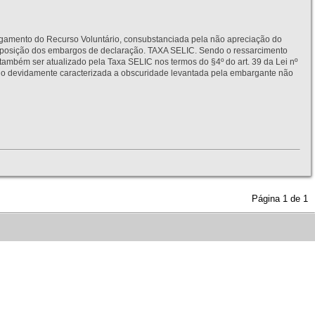
to do Recurso Voluntário, consubstanciada pela não apreciação do
interposição dos embargos de declaração. TAXA SELIC. Sendo o ressarcimento
também ser atualizado pela Taxa SELIC nos termos do §4º do art. 39 da Lei nº
idamente caracterizada a obscuridade levantada pela embargante não
Página
1
de
1