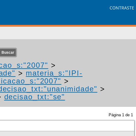
CONTRASTE
cao_s:"2007"
>
ade"
>
materia_s:"IPI-
icacao_s:"2007"
>
decisao_txt:"unanimidade"
>
>
decisao_txt:"se"
Página
1
de
1