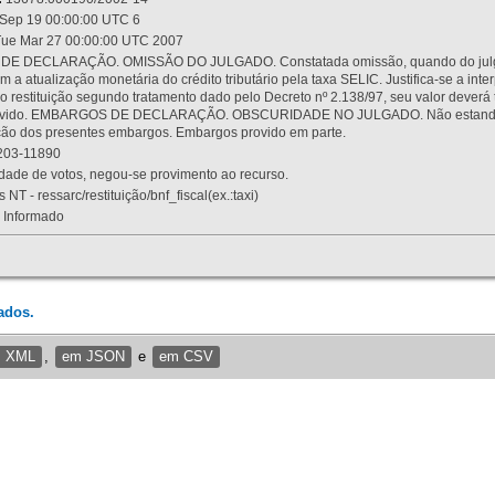
Sep 19 00:00:00 UTC 6
ue Mar 27 00:00:00 UTC 2007
 DECLARAÇÃO. OMISSÃO DO JULGADO. Constatada omissão, quando do julgamen
m a atualização monetária do crédito tributário pela taxa SELIC. Justifica-se a 
 restituição segundo tratamento dado pelo Decreto nº 2.138/97, seu valor deverá 
rovido. EMBARGOS DE DECLARAÇÃO. OBSCURIDADE NO JULGADO. Não estando dev
osição dos presentes embargos. Embargos provido em parte.
03-11890
ade de votos, negou-se provimento ao recurso.
 NT - ressarc/restituição/bnf_fiscal(ex.:taxi)
Informado
ados.
m XML
,
em JSON
e
em CSV