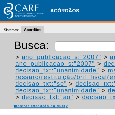
ACÓRDÃOS
Acordãos
Sistemas:
Busca:
>
ano_publicacao_s:"2007"
>
a
ano_publicacao_s:"2007"
>
dec
decisao_txt:"unanimidade"
>
ma
ressarc/restituição/bnf_fiscal(ex
decisao_txt:"se"
>
decisao_txt:
decisao_txt:"unanimidade"
>
de
>
decisao_txt:"ao"
>
decisao_t
mostrar execução da query