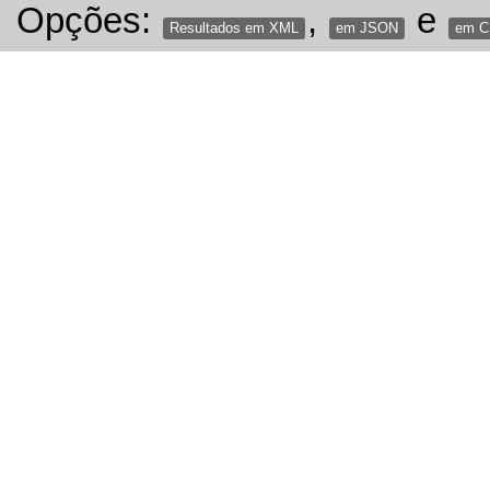
Opções:
,
e
Resultados em XML
em JSON
em 