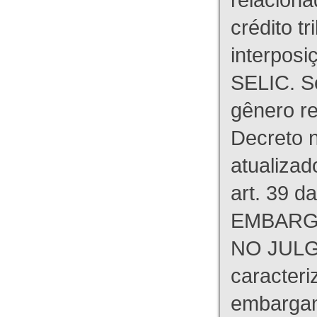
crédito tr
interpos
SELIC. S
gênero re
Decreto n
atualizad
art. 39 d
EMBARG
NO JULG
caracteri
embargant