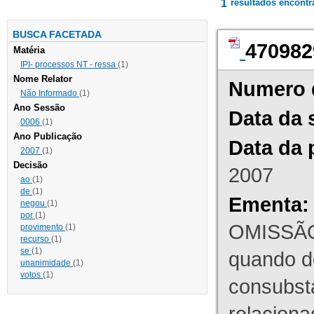
1
resultados encont
BUSCA FACETADA
470982
Matéria
IPI- processos NT - ressa
(1)
Nome Relator
Numero 
Não Informado
(1)
Ano Sessão
Data da 
0006
(1)
Ano Publicação
Data da 
2007
(1)
Decisão
2007
ao
(1)
de
(1)
Ementa:
negou
(1)
por
(1)
OMISSÃO
provimento
(1)
recurso
(1)
se
(1)
quando d
unanimidade
(1)
votos
(1)
consubst
relaciona