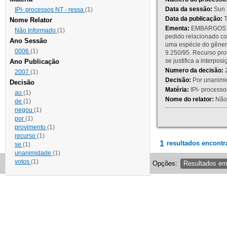
Data da sessão:
Sun 
IPI- processos NT - ressa
(1)
Data da publicação:
T
Nome Relator
Ementa:
EMBARGOS DE
Não Informado
(1)
pedido relacionado co
Ano Sessão
uma espécie do gênero
0006
(1)
9.250/95. Recurso p
se justifica a interp
Ano Publicação
Numero da decisão:
2
2007
(1)
Decisão:
Por unanimid
Decisão
Matéria:
IPI- processos
ao
(1)
Nome do relator:
Não 
de
(1)
negou
(1)
por
(1)
provimento
(1)
recurso
(1)
1
resultados encontr
se
(1)
unanimidade
(1)
votos
(1)
Opções:
Resultados e