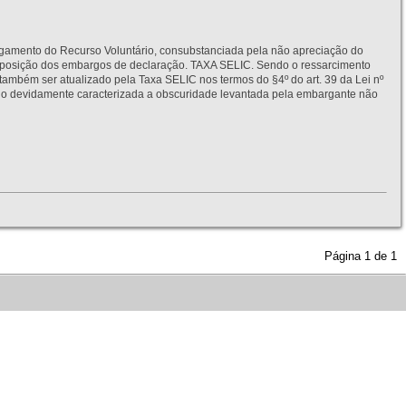
to do Recurso Voluntário, consubstanciada pela não apreciação do
interposição dos embargos de declaração. TAXA SELIC. Sendo o ressarcimento
também ser atualizado pela Taxa SELIC nos termos do §4º do art. 39 da Lei nº
idamente caracterizada a obscuridade levantada pela embargante não
Página
1
de
1