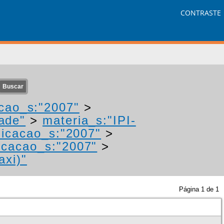
CONTRASTE
cao_s:"2007"
>
ade"
>
materia_s:"IPI-
icacao_s:"2007"
>
icacao_s:"2007"
>
axi)"
Página
1
de
1