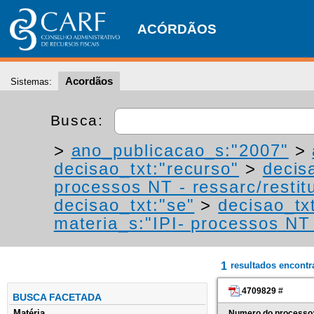
ACÓRDÃOS
Acordãos
Sistemas:
Busca:
>
ano_publicacao_s:"2007"
>
decisao_txt:"recurso"
>
decis
processos NT - ressarc/restitu
decisao_txt:"se"
>
decisao_tx
materia_s:"IPI- processos NT -
1
resultados encont
4709829
#
BUSCA FACETADA
Matéria
Numero do processo