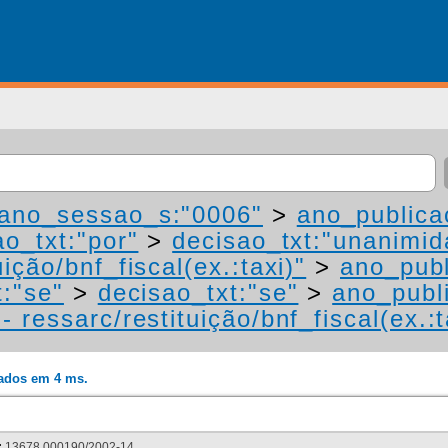
ano_sessao_s:"0006"
>
ano_publica
ao_txt:"por"
>
decisao_txt:"unanimid
ição/bnf_fiscal(ex.:taxi)"
>
ano_publ
t:"se"
>
decisao_txt:"se"
>
ano_publ
 ressarc/restituição/bnf_fiscal(ex.:t
rados em 4 ms.
:
13678.000190/2002-14