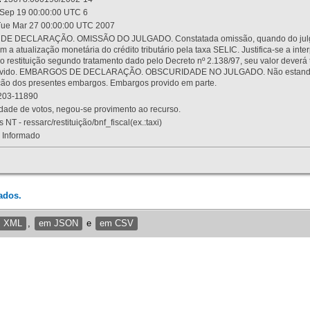
Sep 19 00:00:00 UTC 6
ue Mar 27 00:00:00 UTC 2007
 DECLARAÇÃO. OMISSÃO DO JULGADO. Constatada omissão, quando do julgamen
m a atualização monetária do crédito tributário pela taxa SELIC. Justifica-se a 
 restituição segundo tratamento dado pelo Decreto nº 2.138/97, seu valor deverá 
rovido. EMBARGOS DE DECLARAÇÃO. OBSCURIDADE NO JULGADO. Não estando dev
osição dos presentes embargos. Embargos provido em parte.
03-11890
ade de votos, negou-se provimento ao recurso.
 NT - ressarc/restituição/bnf_fiscal(ex.:taxi)
Informado
ados.
m XML
,
em JSON
e
em CSV